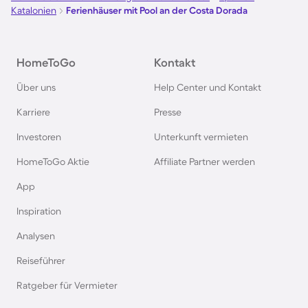
Katalonien
Ferienhäuser mit Pool an der Costa Dorada
Ferienhäuser mit Pool in Kroatien
HomeToGo
Kontakt
Ferienhäuser mit Pool im Allgäu
Über uns
Help Center und Kontakt
Ferienhäuser mit Pool auf Fehmarn
Karriere
Presse
Investoren
Unterkunft vermieten
Ferienhäuser mit Pool in Österreich
HomeToGo Aktie
Affiliate Partner werden
Ferienhäuser mit Pool in Büsum
App
Inspiration
Ferienhäuser mit Pool in Norddeich
Analysen
Reiseführer
Ferienhäuser mit Pool in Berlin
Ratgeber für Vermieter
Ferienhäuser mit Pool am Comer See