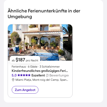
Ähnliche Ferienunterkünfte in der
Umgebung
$187
ab
pro Nacht
Ferienhaus ∙ 6 Gäste ∙ 3 Schlafzimmer
Kinderfreundliches großzügiges Ferienhaus mit Grill, Terrasse und Pool | Meerblick | Nah am Strand | Hunde erlaubt
5,0
Exzellent
(3 Bewertungen)
Miami Platja, Mont-roig del Camp, Spanien
Zum Angebot