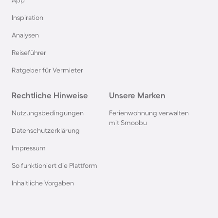
Ferienhäuser mit Pool in Büsum
App
Inspiration
Ferienhäuser mit Pool in Norddeich
Analysen
Reiseführer
Ferienhäuser mit Pool in Berlin
Ratgeber für Vermieter
Ferienhäuser mit Pool am Comer See
Rechtliche Hinweise
Unsere Marken
Ferienhäuser mit Pool auf Texel
Nutzungsbedingungen
Ferienwohnung verwalten
mit Smoobu
Datenschutzerklärung
Ferienhäuser mit Pool im Schwarzwald
Impressum
So funktioniert die Plattform
Ferienhäuser mit Pool in Oberstdorf
Inhaltliche Vorgaben
Ferienhäuser mit Pool in Grömitz