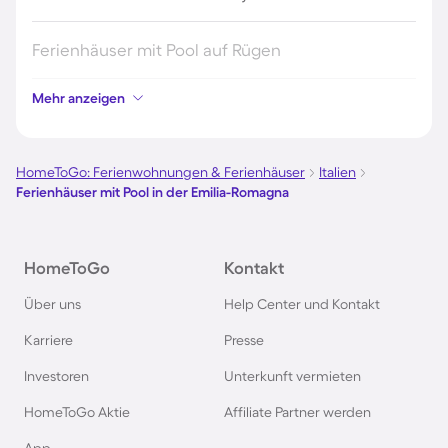
Ferienhäuser mit Pool auf Rügen
Mehr anzeigen
Ferienhäuser mit Pool am Gardasee
Ferienhäuser mit Pool an der Nordsee
HomeToGo: Ferienwohnungen & Ferienhäuser
Italien
Ferienhäuser mit Pool in der Emilia-Romagna
Ferienhäuser mit Pool in Kroatien
HomeToGo
Kontakt
Ferienhäuser mit Pool im Allgäu
Über uns
Help Center und Kontakt
Ferienhäuser mit Pool auf Fehmarn
Karriere
Presse
Investoren
Unterkunft vermieten
Ferienhäuser mit Pool in Österreich
HomeToGo Aktie
Affiliate Partner werden