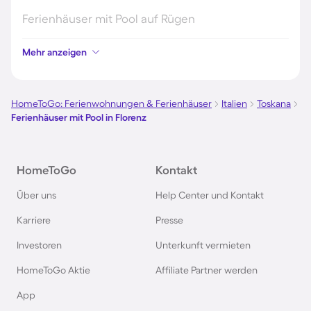
Ferienhäuser mit Pool auf Rügen
Mehr anzeigen
Ferienhäuser mit Pool am Gardasee
Ferienhäuser mit Pool an der Nordsee
HomeToGo: Ferienwohnungen & Ferienhäuser
Italien
Toskana
Ferienhäuser mit Pool in Florenz
Ferienhäuser mit Pool in Kroatien
HomeToGo
Kontakt
Ferienhäuser mit Pool im Allgäu
Über uns
Help Center und Kontakt
Ferienhäuser mit Pool auf Fehmarn
Karriere
Presse
Investoren
Unterkunft vermieten
Ferienhäuser mit Pool in Österreich
HomeToGo Aktie
Affiliate Partner werden
Ferienhäuser mit Pool in Büsum
App