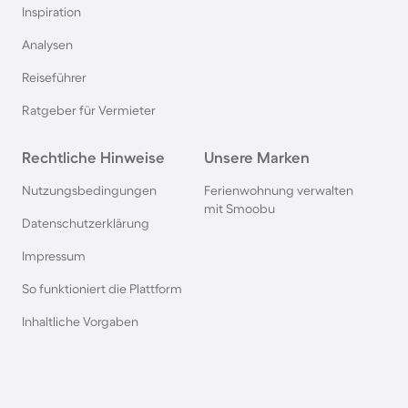
Inspiration
Ferienhäuser mit Pool in Norddeich
Analysen
Reiseführer
Ferienhäuser mit Pool in Berlin
Ratgeber für Vermieter
Ferienhäuser mit Pool am Comer See
Rechtliche Hinweise
Unsere Marken
Ferienhäuser mit Pool auf Texel
Nutzungsbedingungen
Ferienwohnung verwalten
mit Smoobu
Datenschutzerklärung
Ferienhäuser mit Pool im Schwarzwald
Impressum
So funktioniert die Plattform
Ferienhäuser mit Pool in Oberstdorf
Inhaltliche Vorgaben
Ferienhäuser mit Pool in Grömitz
Ferienhäuser mit Pool in Italien