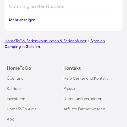
Camping an der Nordsee
Mehr anzeigen
Camping in Kroatien
Camping auf Fehmarn
HomeToGo: Ferienwohnungen & Ferienhäuser
Spanien
Camping in Galicien
Camping in Österreich
HomeToGo
Kontakt
Camping im Harz
Über uns
Help Center und Kontakt
Camping auf Usedom
Karriere
Presse
Investoren
Unterkunft vermieten
Camping im Schwarzwald
HomeToGo Aktie
Affiliate Partner werden
Camping in Schweden
App