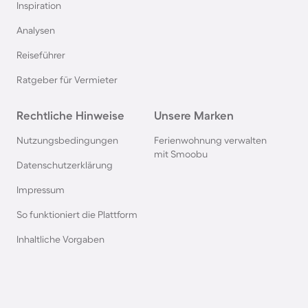
Inspiration
Camping in Italien
Analysen
Reiseführer
Camping in Holland
Ratgeber für Vermieter
Camping auf Sardinien
Rechtliche Hinweise
Unsere Marken
Camping in Bibione
Nutzungsbedingungen
Ferienwohnung verwalten
mit Smoobu
Datenschutzerklärung
Camping an der Polnischen Ostsee
Impressum
So funktioniert die Plattform
Camping in Deutschland
Inhaltliche Vorgaben
Camping in Süddeutschland
Camping in Norwegen