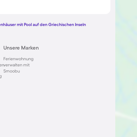
l in
Ferienhäuser mit Pool in
emm
Kapstadt
enhäuser mit Pool auf den Griechischen Inseln
l in Sankt
Ferienhäuser mit Pool in
Unsere Marken
Norditalien
Ferienwohnung
en
verwalten mit
ol an der
Ferienhäuser mit Pool in
Smoobu
Südtirol
g
l in