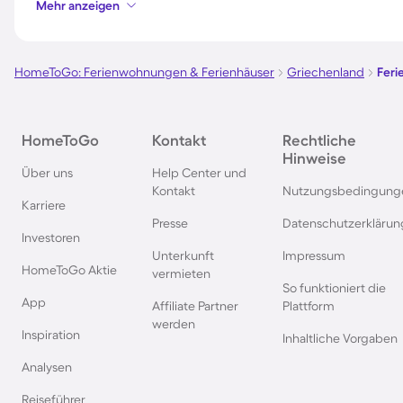
Mehr anzeigen
Ferienhäuser mit Pool in Dubai
Ferienhäuser mit Poo
Saalbach-Hintergl
HomeToGo: Ferienwohnungen & Ferienhäuser
Griechenland
Feri
Ferienhäuser mit Pool im
Ferienhäuser mit Poo
HomeToGo
Kontakt
Rechtliche
Westerwald
Englmar
Hinweise
Über uns
Help Center und
Kontakt
Nutzungsbedingung
Ferienhäuser mit Pool in Europa
Ferienhäuser mit Po
Karriere
Italienischen Riviera
Presse
Datenschutzerklärun
Investoren
Unterkunft
Impressum
Ferienhäuser mit Pool in den
Ferienhäuser mit Poo
HomeToGo Aktie
vermieten
Pyrenäen
Großbritannien
So funktioniert die
App
Affiliate Partner
Plattform
werden
Inspiration
Inhaltliche Vorgaben
Analysen
Reiseführer