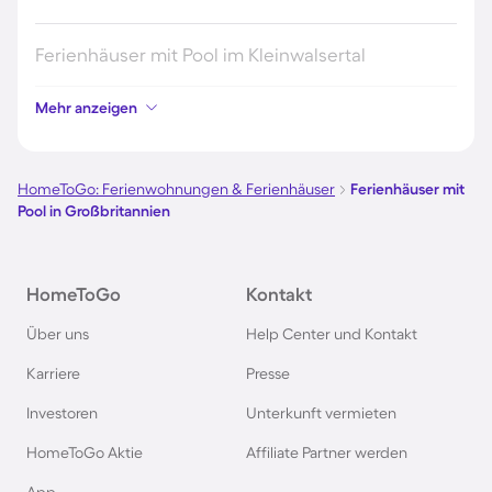
Ferienhäuser mit Pool im Kleinwalsertal
Mehr anzeigen
Ferienhäuser mit Pool im Stubaital
Ferienhäuser mit Pool auf Elba
HomeToGo: Ferienwohnungen & Ferienhäuser
Ferienhäuser mit
Pool in Großbritannien
Ferienhäuser mit Pool im Ötztal
HomeToGo
Kontakt
Ferienhäuser mit Pool in Maria Alm
Über uns
Help Center und Kontakt
Ferienhäuser mit Pool in Fiss
Karriere
Presse
Investoren
Unterkunft vermieten
Ferienhäuser mit Pool im Odenwald
HomeToGo Aktie
Affiliate Partner werden