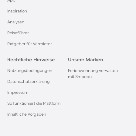
Ferienhäuser mit Pool in der Schwäbischen Alb
App
Inspiration
Ferienhäuser mit Pool in Dubai
Analysen
Reiseführer
Ferienhäuser mit Pool in Saalbach-Hinterglemm
Ratgeber für Vermieter
Ferienhäuser mit Pool in Kapstadt
Rechtliche Hinweise
Unsere Marken
Ferienhäuser mit Pool im Westerwald
Nutzungsbedingungen
Ferienwohnung verwalten
mit Smoobu
Datenschutzerklärung
Ferienhäuser mit Pool in Sankt Englmar
Impressum
So funktioniert die Plattform
Ferienhäuser mit Pool in Norditalien
Inhaltliche Vorgaben
Ferienhäuser mit Pool in Europa