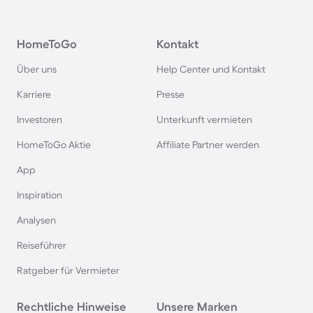
Ferienhäuser mit Pool in Maria Alm
HomeToGo
Kontakt
Ferienhäuser mit Pool in Fiss
Über uns
Help Center und Kontakt
Ferienhäuser mit Pool im Odenwald
Karriere
Presse
Investoren
Unterkunft vermieten
Ferienhäuser mit Pool in der Schwäbischen Alb
HomeToGo Aktie
Affiliate Partner werden
Ferienhäuser mit Pool in Dubai
App
Inspiration
Ferienhäuser mit Pool in Saalbach-Hinterglemm
Analysen
Reiseführer
Ferienhäuser mit Pool in Kapstadt
Ratgeber für Vermieter
Ferienhäuser mit Pool im Westerwald
Rechtliche Hinweise
Unsere Marken