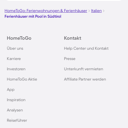
Ferienhäuser mit Pool auf Elba
HomeToGo: Ferienwohnungen & Ferienhäuser
Italien
Ferienhäuser mit Pool in Südtirol
Ferienhäuser mit Pool im Ötztal
HomeToGo
Kontakt
Ferienhäuser mit Pool in Maria Alm
Über uns
Help Center und Kontakt
Ferienhäuser mit Pool in Fiss
Karriere
Presse
Investoren
Unterkunft vermieten
Ferienhäuser mit Pool im Odenwald
HomeToGo Aktie
Affiliate Partner werden
Ferienhäuser mit Pool in der Schwäbischen Alb
App
Inspiration
Ferienhäuser mit Pool in Dubai
Analysen
Reiseführer
Ferienhäuser mit Pool in Saalbach-Hinterglemm