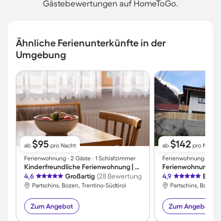
Gästebewertungen auf HomeToGo.
Ähnliche Ferienunterkünfte in der
Umgebung
$95
$142
ab
pro Nacht
ab
pro Nacht
Ferienwohnung ∙ 2 Gäste ∙ 1 Schlafzimmer
Ferienwohnung ∙ 5 Gä
Kinderfreundliche Ferienwohnung | Hunde erlaubt
Ferienwohnung | P
4,6
Großartig
(28 Bewertungen)
4,9
Exzel
Partschins, Bozen, Trentino-Südtirol
Partschins, Bozen, 
Zum Angebot
Zum Angebot