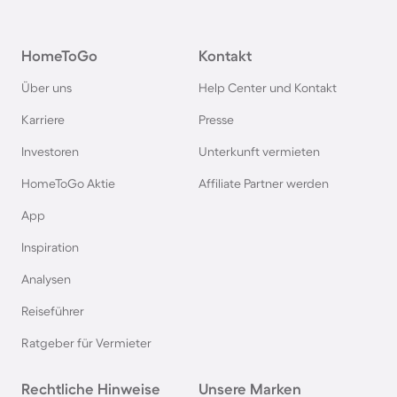
Ferienhäuser mit Pool in Maria Alm
HomeToGo
Kontakt
Ferienhäuser mit Pool in Fiss
Über uns
Help Center und Kontakt
Ferienhäuser mit Pool im Odenwald
Karriere
Presse
Investoren
Unterkunft vermieten
Ferienhäuser mit Pool in der Schwäbischen Alb
HomeToGo Aktie
Affiliate Partner werden
Ferienhäuser mit Pool in Dubai
App
Inspiration
Ferienhäuser mit Pool in Saalbach-Hinterglemm
Analysen
Reiseführer
Ferienhäuser mit Pool in Kapstadt
Ratgeber für Vermieter
Ferienhäuser mit Pool im Westerwald
Rechtliche Hinweise
Unsere Marken