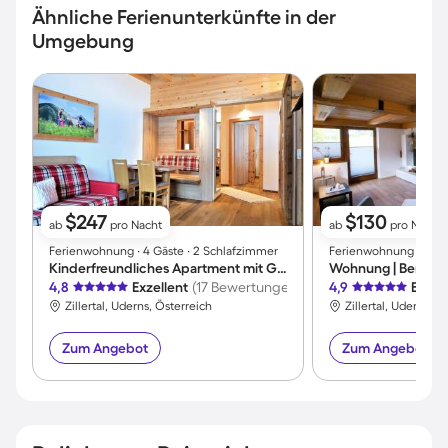
Ähnliche Ferienunterkünfte in der
Umgebung
$247
$130
ab
pro Nacht
ab
pro Nacht
Ferienwohnung ∙ 4 Gäste ∙ 2 Schlafzimmer
Ferienwohnung ∙ 6 Gä
Kinderfreundliches Apartment mit Garten, Grill und Sauna | Bergblick | Haustiere sind willkommen
Wohnung | Bergbli
4,8
Exzellent
(17 Bewertungen)
4,9
Exzel
Zillertal, Uderns, Österreich
Zillertal, Uderns, Ö
Zum Angebot
Zum Angebot