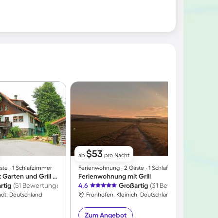
$53
ab
pro Nacht
te ∙ 1 Schlafzimmer
Ferienwohnung ∙ 2 Gäste ∙ 1 Schlafzimmer
F
Ferienwohnung mit Garten und Grill | Haustiere sind willkommen
Ferienwohnung mit Grill
F
rtig
(51 Bewertungen)
4,6
Großartig
(31 Bewertungen)
4
adt, Deutschland
Fronhofen, Kleinich, Deutschland
Zum Angebot