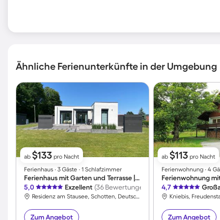
Ähnliche Ferienunterkünfte in der Umgebung
$133
$113
ab
pro Nacht
ab
pro Nacht
Ferienhaus ∙ 3 Gäste ∙ 1 Schlafzimmer
Ferienwohnung ∙ 4 Gäs
Ferienhaus mit Garten und Terrasse | Bergblick
5,0
Exzellent
(36 Bewertungen)
4,7
Großa
Residenz am Stausee, Schotten, Deutschland
Kniebis, Freudenst
Zum Angebot
Zum Angebot