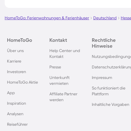
Ferienhäuser mit Pool in
Ferienhäuser mit Poo
Saalbach-Hinterglemm
Kapstadt
HomeToGo: Ferienwohnungen & Ferienhäuser
Deutschland
Hess
Ferienhäuser mit Pool in Sankt
Ferienhäuser mit Poo
HomeToGo
Kontakt
Rechtliche
Englmar
Norditalien
Hinweise
Über uns
Help Center und
Kontakt
Nutzungsbedingung
Ferienhäuser mit Pool auf den
Ferienhäuser mit Po
Karriere
Griechischen Inseln
Italienischen Riviera
Presse
Datenschutzerklärun
Investoren
Unterkunft
Impressum
Ferienhäuser mit Pool in den
Ferienhäuser mit Poo
HomeToGo Aktie
vermieten
Pyrenäen
Großbritannien
So funktioniert die
App
Affiliate Partner
Plattform
werden
Inspiration
Inhaltliche Vorgaben
Analysen
Reiseführer