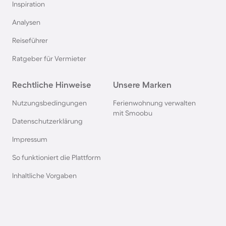
Inspiration
Ferienhäuser mit Pool in Dubai
Analysen
Reiseführer
Ferienhäuser mit Pool in Saalbach-Hinterglemm
Ratgeber für Vermieter
Ferienhäuser mit Pool im Westerwald
Rechtliche Hinweise
Unsere Marken
Ferienhäuser mit Pool in Sankt Englmar
Nutzungsbedingungen
Ferienwohnung verwalten
mit Smoobu
Datenschutzerklärung
Ferienhäuser mit Pool in Norditalien
Impressum
So funktioniert die Plattform
Ferienhäuser mit Pool in Europa
Inhaltliche Vorgaben
Ferienhäuser mit Pool auf den Griechischen
Inseln