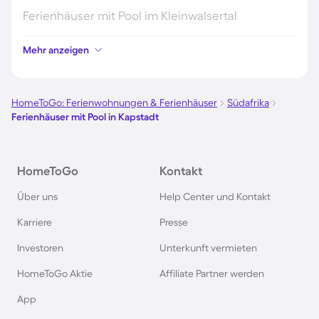
Ferienhäuser mit Pool im Kleinwalsertal
Mehr anzeigen
Ferienhäuser mit Pool im Stubaital
Ferienhäuser mit Pool auf Elba
HomeToGo: Ferienwohnungen & Ferienhäuser
Südafrika
Ferienhäuser mit Pool in Kapstadt
Ferienhäuser mit Pool im Ötztal
HomeToGo
Kontakt
Ferienhäuser mit Pool in Maria Alm
Über uns
Help Center und Kontakt
Ferienhäuser mit Pool in Fiss
Karriere
Presse
Investoren
Unterkunft vermieten
Ferienhäuser mit Pool im Odenwald
HomeToGo Aktie
Affiliate Partner werden
Ferienhäuser mit Pool in der Schwäbischen Alb
App