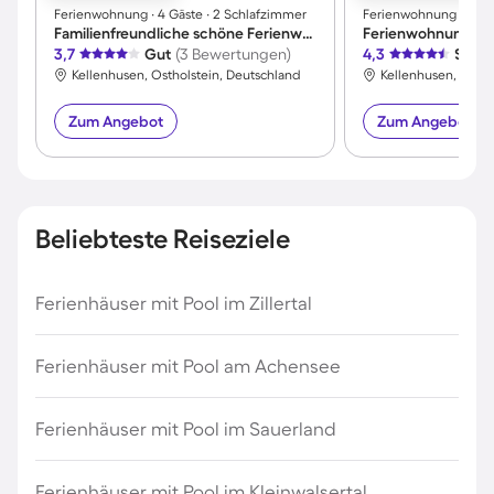
Ferienwohnung ∙ 4 Gäste ∙ 2 Schlafzimmer
Ferienwohnung ∙ 2 Gäs
Familienfreundliche schöne Ferienwohnung
3,7
Gut
(3 Bewertungen)
4,3
Sehr 
Kellenhusen, Ostholstein, Deutschland
Kellenhusen, Ostho
Zum Angebot
Zum Angebot
Beliebteste Reiseziele
Ferienhäuser mit Pool im Zillertal
Ferienhäuser mit Pool am Achensee
Ferienhäuser mit Pool im Sauerland
Ferienhäuser mit Pool im Kleinwalsertal