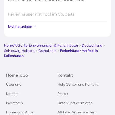
Ferienhäuser mit Pool im Stubaital
Mehr anzeigen
Ferienhäuser mit Pool auf Elba
Ferienhäuser mit Pool im Ötztal
HomeToGo: Ferienwohnungen & Ferienhäuser
Deutschland
Schleswig-Holstein
Ostholstein
Ferienhäuser mit Pool in
Kellenhusen
Ferienhäuser mit Pool in Maria Alm
Ferienhäuser mit Pool in Fiss
HomeToGo
Kontakt
Über uns
Help Center und Kontakt
Ferienhäuser mit Pool im Odenwald
Karriere
Presse
Ferienhäuser mit Pool in der Schwäbischen Alb
Investoren
Unterkunft vermieten
HomeToGo Aktie
Affiliate Partner werden