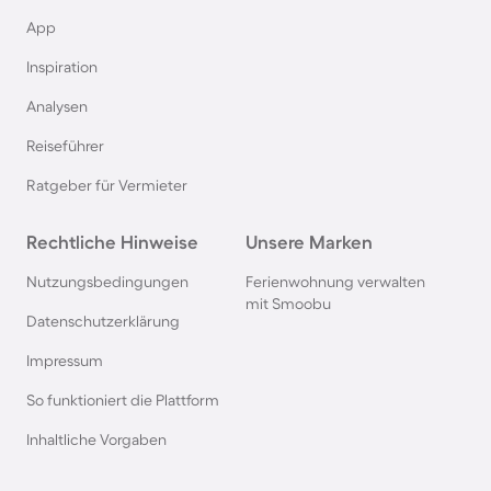
Ferienhäuser mit Pool in Dubai
App
Inspiration
Ferienhäuser mit Pool in Saalbach-Hinterglemm
Analysen
Ferienhäuser mit Pool in Kapstadt
Reiseführer
Ratgeber für Vermieter
Ferienhäuser mit Pool im Westerwald
Rechtliche Hinweise
Unsere Marken
Ferienhäuser mit Pool in Sankt Englmar
Nutzungsbedingungen
Ferienwohnung verwalten
mit Smoobu
Ferienhäuser mit Pool in Norditalien
Datenschutzerklärung
Impressum
Ferienhäuser mit Pool in Europa
So funktioniert die Plattform
Inhaltliche Vorgaben
Ferienhäuser mit Pool auf den Griechischen
Inseln