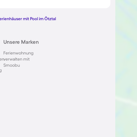
l in
Ferienhäuser mit Pool im
Westerwald
erienhäuser mit Pool im Ötztal
l in
Ferienhäuser mit Pool in Europa
Unsere Marken
Ferienwohnung
en
verwalten mit
ol an der
Ferienhäuser mit Pool in
Smoobu
Südtirol
g
l in