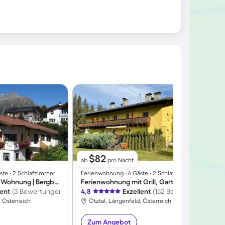
$82
ab
pro Nacht
ste ∙ 2 Schlafzimmer
Ferienwohnung ∙ 6 Gäste ∙ 2 Schlafzimmer
F
Familienorientierte Wohnung | Bergblick
Ferienwohnung mit Grill, Garten und Terrasse | Bergblick
lent
(3 Bewertungen)
4,8
Exzellent
(152 Bewertungen)
4
, Österreich
Ötztal, Längenfeld, Österreich
Zum Angebot