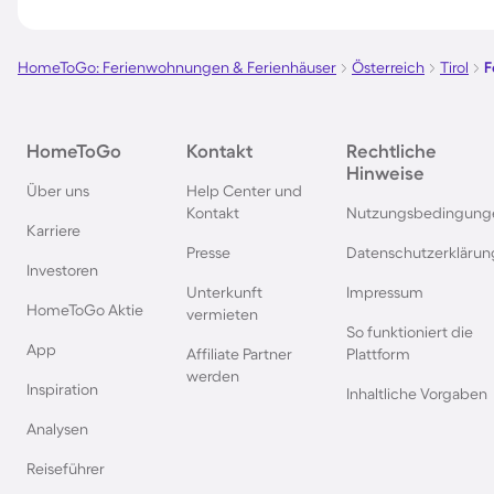
Ferienhäuser mit Pool in
Ferienhäuser mit Poo
Saalbach-Hinterglemm
Kapstadt
HomeToGo: Ferienwohnungen & Ferienhäuser
Österreich
Tirol
F
Ferienhäuser mit Pool in Sankt
Ferienhäuser mit Poo
HomeToGo
Kontakt
Rechtliche
Englmar
Norditalien
Hinweise
Über uns
Help Center und
Kontakt
Nutzungsbedingung
Ferienhäuser mit Pool auf den
Ferienhäuser mit Po
Karriere
Griechischen Inseln
Italienischen Riviera
Presse
Datenschutzerklärun
Investoren
Unterkunft
Impressum
Ferienhäuser mit Pool in den
Ferienhäuser mit Poo
HomeToGo Aktie
vermieten
Pyrenäen
Großbritannien
So funktioniert die
App
Affiliate Partner
Plattform
werden
Inspiration
Inhaltliche Vorgaben
Analysen
Reiseführer