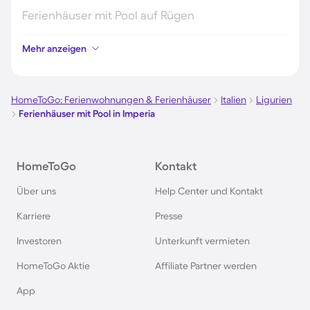
Ferienhäuser mit Pool auf Rügen
Mehr anzeigen
Ferienhäuser mit Pool am Gardasee
Ferienhäuser mit Pool an der Nordsee
HomeToGo: Ferienwohnungen & Ferienhäuser
Italien
Ligurien
Ferienhäuser mit Pool in Imperia
Ferienhäuser mit Pool in Kroatien
HomeToGo
Kontakt
Ferienhäuser mit Pool im Allgäu
Über uns
Help Center und Kontakt
Ferienhäuser mit Pool auf Fehmarn
Karriere
Presse
Investoren
Unterkunft vermieten
Ferienhäuser mit Pool in Österreich
HomeToGo Aktie
Affiliate Partner werden
Ferienhäuser mit Pool in Büsum
App