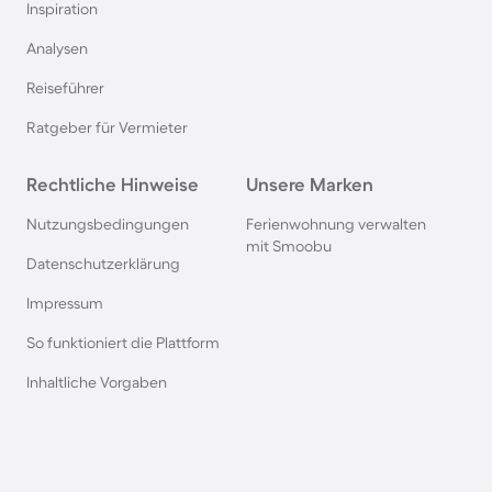
Inspiration
Ferienhäuser mit Pool in Norddeich
Analysen
Reiseführer
Ferienhäuser mit Pool in Berlin
Ratgeber für Vermieter
Ferienhäuser mit Pool am Comer See
Rechtliche Hinweise
Unsere Marken
Ferienhäuser mit Pool auf Texel
Nutzungsbedingungen
Ferienwohnung verwalten
mit Smoobu
Datenschutzerklärung
Ferienhäuser mit Pool im Schwarzwald
Impressum
So funktioniert die Plattform
Ferienhäuser mit Pool in Oberstdorf
Inhaltliche Vorgaben
Ferienhäuser mit Pool in Grömitz
Ferienhäuser mit Pool in Italien