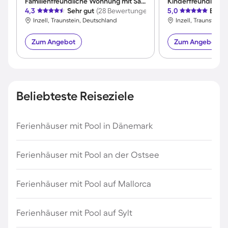
Familienfreundliche Wohnung mit Sauna | Bergblick | Perfekt für die Arbeit von Zuhause
Kinderfreundliche
4,3
Sehr gut
(28 Bewertungen)
5,0
Exzel
Inzell, Traunstein, Deutschland
Inzell, Traunstein,
Zum Angebot
Zum Angebot
Beliebteste Reiseziele
Ferienhäuser mit Pool in Dänemark
Ferienhäuser mit Pool an der Ostsee
Ferienhäuser mit Pool auf Mallorca
Ferienhäuser mit Pool auf Sylt