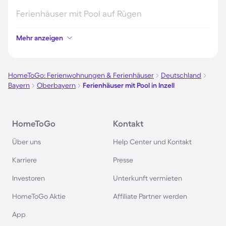
Ferienhäuser mit Pool auf Rügen
Mehr anzeigen
Ferienhäuser mit Pool am Gardasee
Ferienhäuser mit Pool an der Nordsee
HomeToGo: Ferienwohnungen & Ferienhäuser
Deutschland
Bayern
Oberbayern
Ferienhäuser mit Pool in Inzell
Ferienhäuser mit Pool in Kroatien
HomeToGo
Kontakt
Ferienhäuser mit Pool im Allgäu
Über uns
Help Center und Kontakt
Ferienhäuser mit Pool auf Fehmarn
Karriere
Presse
Investoren
Unterkunft vermieten
Ferienhäuser mit Pool in Österreich
HomeToGo Aktie
Affiliate Partner werden
Ferienhäuser mit Pool in Büsum
App