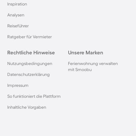
Inspiration
Ferienhäuser mit Pool in Norddeich
Analysen
Reiseführer
Ferienhäuser mit Pool in Berlin
Ratgeber für Vermieter
Ferienhäuser mit Pool am Comer See
Rechtliche Hinweise
Unsere Marken
Ferienhäuser mit Pool auf Texel
Nutzungsbedingungen
Ferienwohnung verwalten
mit Smoobu
Datenschutzerklärung
Ferienhäuser mit Pool im Schwarzwald
Impressum
So funktioniert die Plattform
Ferienhäuser mit Pool in Oberstdorf
Inhaltliche Vorgaben
Ferienhäuser mit Pool in Grömitz
Ferienhäuser mit Pool in Italien