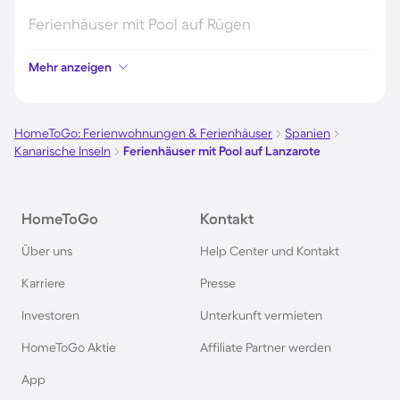
Ferienhäuser mit Pool auf Rügen
Mehr anzeigen
Ferienhäuser mit Pool am Gardasee
Ferienhäuser mit Pool an der Nordsee
HomeToGo: Ferienwohnungen & Ferienhäuser
Spanien
Kanarische Inseln
Ferienhäuser mit Pool auf Lanzarote
Ferienhäuser mit Pool in Kroatien
HomeToGo
Kontakt
Ferienhäuser mit Pool im Allgäu
Über uns
Help Center und Kontakt
Ferienhäuser mit Pool auf Fehmarn
Karriere
Presse
Investoren
Unterkunft vermieten
Ferienhäuser mit Pool in Österreich
HomeToGo Aktie
Affiliate Partner werden
Ferienhäuser mit Pool in Büsum
App