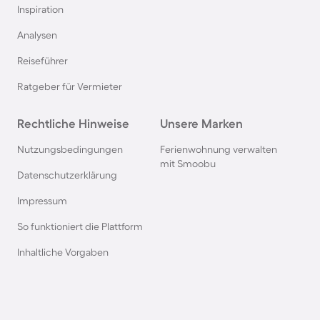
Inspiration
Ferienhäuser mit Pool in Norddeich
Analysen
Reiseführer
Ferienhäuser mit Pool in Berlin
Ratgeber für Vermieter
Ferienhäuser mit Pool am Comer See
Rechtliche Hinweise
Unsere Marken
Ferienhäuser mit Pool auf Texel
Nutzungsbedingungen
Ferienwohnung verwalten
mit Smoobu
Datenschutzerklärung
Ferienhäuser mit Pool im Schwarzwald
Impressum
So funktioniert die Plattform
Ferienhäuser mit Pool in Oberstdorf
Inhaltliche Vorgaben
Ferienhäuser mit Pool in Grömitz
Ferienhäuser mit Pool in Italien