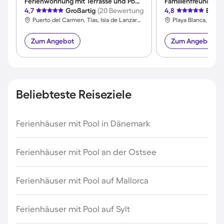
Ferienwohnung mit Terrasse und Pool | Meerblick
4,7
Großartig
(20 Bewertungen)
4,8
Exzel
Puerto del Carmen, Tías, Isla de Lanzarote
Playa Blanca, Yaiza
Zum Angebot
Zum Angebot
Beliebteste Reiseziele
Ferienhäuser mit Pool in Dänemark
Ferienhäuser mit Pool an der Ostsee
Ferienhäuser mit Pool auf Mallorca
Ferienhäuser mit Pool auf Sylt