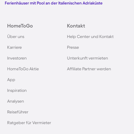
Ferienhäuser mit Pool an der Italienischen Adriaküste
Ferienhäuser mit Pool in Kroatien
HomeToGo
Kontakt
Ferienhäuser mit Pool im Allgäu
Über uns
Help Center und Kontakt
Ferienhäuser mit Pool auf Fehmarn
Karriere
Presse
Investoren
Unterkunft vermieten
Ferienhäuser mit Pool in Österreich
HomeToGo Aktie
Affiliate Partner werden
Ferienhäuser mit Pool in Büsum
App
Inspiration
Ferienhäuser mit Pool in Norddeich
Analysen
Reiseführer
Ferienhäuser mit Pool in Berlin
Ratgeber für Vermieter
Ferienhäuser mit Pool am Comer See