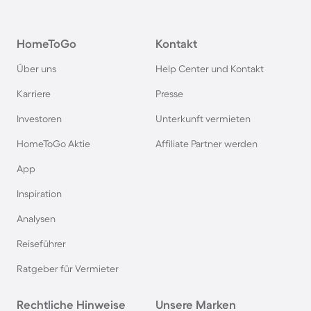
Camping in Österreich
HomeToGo
Kontakt
Camping im Harz
Über uns
Help Center und Kontakt
Camping auf Usedom
Karriere
Presse
Investoren
Unterkunft vermieten
Camping im Schwarzwald
HomeToGo Aktie
Affiliate Partner werden
Camping in Schweden
App
Inspiration
Camping in Italien
Analysen
Reiseführer
Camping in Holland
Ratgeber für Vermieter
Camping auf Sardinien
Rechtliche Hinweise
Unsere Marken