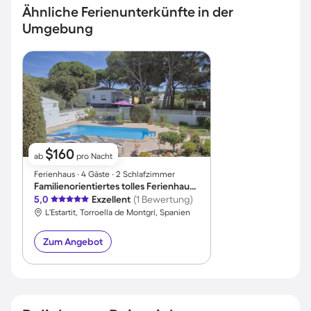
Ähnliche Ferienunterkünfte in der
Umgebung
$160
ab
pro Nacht
Ferienhaus ∙ 4 Gäste ∙ 2 Schlafzimmer
Familienorientiertes tolles Ferienhaus mit Terrasse, Pool und Grill | Haustiere erlaubt
5,0
Exzellent
(1 Bewertung)
L'Estartit, Torroella de Montgrí, Spanien
Zum Angebot