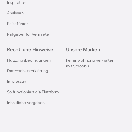
Inspiration
Ferienhäuser mit Pool in Norddeich
Analysen
Reiseführer
Ferienhäuser mit Pool in Berlin
Ratgeber für Vermieter
Ferienhäuser mit Pool am Comer See
Rechtliche Hinweise
Unsere Marken
Ferienhäuser mit Pool auf Texel
Nutzungsbedingungen
Ferienwohnung verwalten
mit Smoobu
Datenschutzerklärung
Ferienhäuser mit Pool im Schwarzwald
Impressum
So funktioniert die Plattform
Ferienhäuser mit Pool in Oberstdorf
Inhaltliche Vorgaben
Ferienhäuser mit Pool in Grömitz
Ferienhäuser mit Pool in Italien