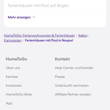
Ferienhäuser mit Pool auf Rügen
Mehr anzeigen
Ferienhäuser mit Pool am Gardasee
Ferienhäuser mit Pool an der Nordsee
HomeToGo: Ferienwohnungen & Ferienhäuser
Italien
Kampanien
Ferienhäuser mit Pool in Neapel
Ferienhäuser mit Pool in Kroatien
HomeToGo
Kontakt
Ferienhäuser mit Pool im Allgäu
Über uns
Help Center und Kontakt
Ferienhäuser mit Pool auf Fehmarn
Karriere
Presse
Investoren
Unterkunft vermieten
Ferienhäuser mit Pool in Österreich
HomeToGo Aktie
Affiliate Partner werden
Ferienhäuser mit Pool in Büsum
App