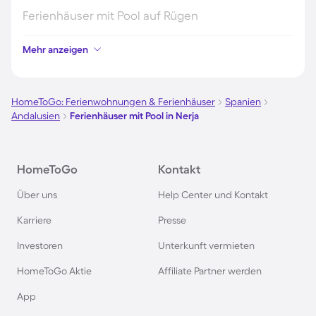
Ferienhäuser mit Pool auf Rügen
Mehr anzeigen
Ferienhäuser mit Pool am Gardasee
Ferienhäuser mit Pool an der Nordsee
HomeToGo: Ferienwohnungen & Ferienhäuser
Spanien
Andalusien
Ferienhäuser mit Pool in Nerja
Ferienhäuser mit Pool in Kroatien
HomeToGo
Kontakt
Ferienhäuser mit Pool im Allgäu
Über uns
Help Center und Kontakt
Ferienhäuser mit Pool auf Fehmarn
Karriere
Presse
Investoren
Unterkunft vermieten
Ferienhäuser mit Pool in Österreich
HomeToGo Aktie
Affiliate Partner werden
Ferienhäuser mit Pool in Büsum
App