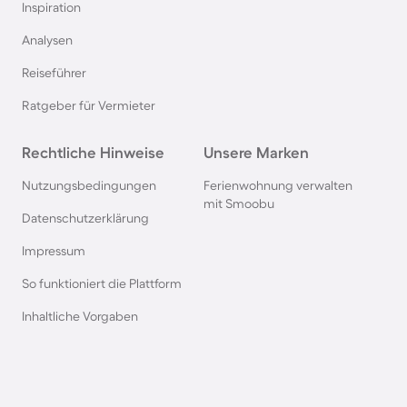
Inspiration
Ferienhäuser mit Pool in Norddeich
Analysen
Reiseführer
Ferienhäuser mit Pool in Berlin
Ratgeber für Vermieter
Ferienhäuser mit Pool am Comer See
Rechtliche Hinweise
Unsere Marken
Ferienhäuser mit Pool auf Texel
Nutzungsbedingungen
Ferienwohnung verwalten
mit Smoobu
Datenschutzerklärung
Ferienhäuser mit Pool im Schwarzwald
Impressum
So funktioniert die Plattform
Ferienhäuser mit Pool in Oberstdorf
Inhaltliche Vorgaben
Ferienhäuser mit Pool in Grömitz
Ferienhäuser mit Pool in Italien