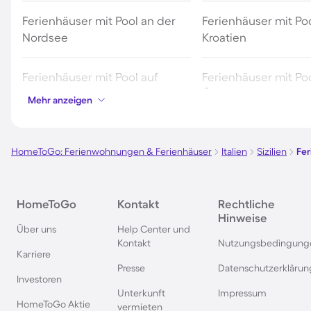
Ferienhäuser mit Pool an der
Ferienhäuser mit Poo
Nordsee
Kroatien
Ferienhäuser mit Pool auf
Ferienhäuser mit Poo
Fehmarn
Österreich
Mehr anzeigen
Ferienhäuser mit Pool in
Ferienhäuser mit Poo
Norddeich
HomeToGo: Ferienwohnungen & Ferienhäuser
Italien
Sizilien
Fer
Ferienhäuser mit Pool auf Texel
Ferienhäuser mit Po
HomeToGo
Kontakt
Rechtliche
Schwarzwald
Hinweise
Über uns
Help Center und
Kontakt
Nutzungsbedingung
Ferienhäuser mit Pool in
Ferienhäuser mit Pool
Karriere
Grömitz
Presse
Datenschutzerklärun
Investoren
Unterkunft
Impressum
Ferienhäuser mit Pool in
Ferienhäuser mit Poo
HomeToGo Aktie
vermieten