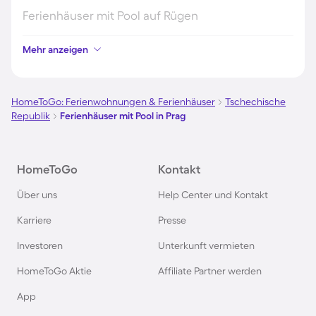
Ferienhäuser mit Pool auf Rügen
Mehr anzeigen
Ferienhäuser mit Pool am Gardasee
Ferienhäuser mit Pool an der Nordsee
HomeToGo: Ferienwohnungen & Ferienhäuser
Tschechische
Republik
Ferienhäuser mit Pool in Prag
Ferienhäuser mit Pool in Kroatien
HomeToGo
Kontakt
Ferienhäuser mit Pool im Allgäu
Über uns
Help Center und Kontakt
Ferienhäuser mit Pool auf Fehmarn
Karriere
Presse
Investoren
Unterkunft vermieten
Ferienhäuser mit Pool in Österreich
HomeToGo Aktie
Affiliate Partner werden
Ferienhäuser mit Pool in Büsum
App