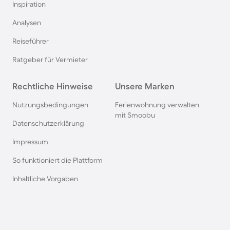
Inspiration
Ferienhäuser mit Pool in Norddeich
Analysen
Reiseführer
Ferienhäuser mit Pool in Berlin
Ratgeber für Vermieter
Ferienhäuser mit Pool am Comer See
Rechtliche Hinweise
Unsere Marken
Ferienhäuser mit Pool auf Texel
Nutzungsbedingungen
Ferienwohnung verwalten
mit Smoobu
Datenschutzerklärung
Ferienhäuser mit Pool im Schwarzwald
Impressum
So funktioniert die Plattform
Ferienhäuser mit Pool in Oberstdorf
Inhaltliche Vorgaben
Ferienhäuser mit Pool in Grömitz
Ferienhäuser mit Pool in Italien