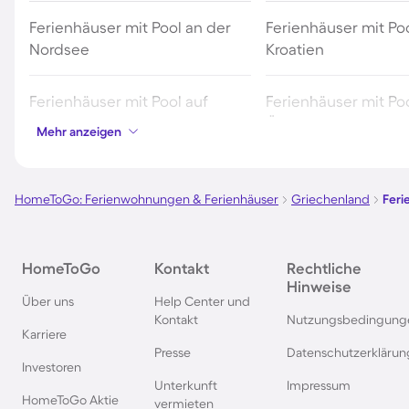
Ferienhäuser mit Pool an der
Ferienhäuser mit Poo
Nordsee
Kroatien
Ferienhäuser mit Pool auf
Ferienhäuser mit Poo
Fehmarn
Österreich
Mehr anzeigen
Ferienhäuser mit Pool in
Ferienhäuser mit Poo
Norddeich
HomeToGo: Ferienwohnungen & Ferienhäuser
Griechenland
Feri
Ferienhäuser mit Pool auf Texel
Ferienhäuser mit Po
HomeToGo
Kontakt
Rechtliche
Schwarzwald
Hinweise
Über uns
Help Center und
Kontakt
Nutzungsbedingung
Ferienhäuser mit Pool in
Ferienhäuser mit Pool
Karriere
Grömitz
Presse
Datenschutzerklärun
Investoren
Unterkunft
Impressum
Ferienhäuser mit Pool in
Ferienhäuser mit Poo
HomeToGo Aktie
vermieten