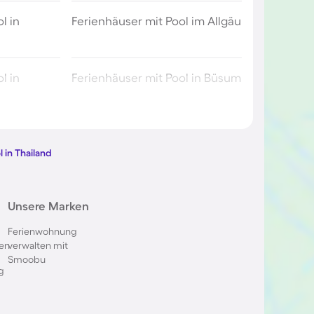
l in
Ferienhäuser mit Pool im Allgäu
l in
Ferienhäuser mit Pool in Büsum
l in Berlin
Ferienhäuser mit Pool am
Comer See
l in Thailand
ol im
Ferienhäuser mit Pool in
Unsere Marken
Oberstdorf
Ferienwohnung
en
verwalten mit
 in Italien
Ferienhäuser mit Pool in
Smoobu
Holland
g
l in
Ferienhäuser mit Pool auf