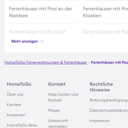
Ferienhäuser mit Pool an der
Ferienhäuser mit Poo
Nordsee
Kroatien
Ferienhäuser mit Pool auf
Ferienhäuser mit Poo
Fehmarn
Österreich
Mehr anzeigen
Ferienhäuser mit Pool in
Ferienhäuser mit Poo
Norddeich
HomeToGo: Ferienwohnungen & Ferienhäuser
Ferienhäuser mit Poo
Ferienhäuser mit Pool auf Texel
Ferienhäuser mit Po
HomeToGo
Kontakt
Rechtliche
Schwarzwald
Hinweise
Über uns
Help Center und
Kontakt
Nutzungsbedingung
Ferienhäuser mit Pool in
Ferienhäuser mit Pool
Karriere
Grömitz
Presse
Datenschutzerklärun
Investoren
Unterkunft
Impressum
Ferienhäuser mit Pool in
Ferienhäuser mit Poo
HomeToGo Aktie
vermieten