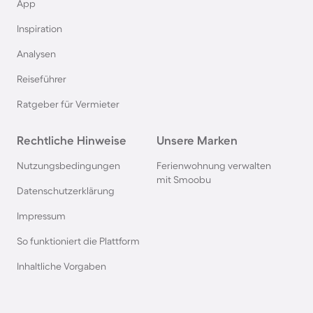
Ferienhäuser mit Pool in Büsum
App
Inspiration
Ferienhäuser mit Pool in Norddeich
Analysen
Reiseführer
Ferienhäuser mit Pool in Berlin
Ratgeber für Vermieter
Ferienhäuser mit Pool am Comer See
Rechtliche Hinweise
Unsere Marken
Ferienhäuser mit Pool auf Texel
Nutzungsbedingungen
Ferienwohnung verwalten
mit Smoobu
Datenschutzerklärung
Ferienhäuser mit Pool im Schwarzwald
Impressum
So funktioniert die Plattform
Ferienhäuser mit Pool in Oberstdorf
Inhaltliche Vorgaben
Ferienhäuser mit Pool in Grömitz