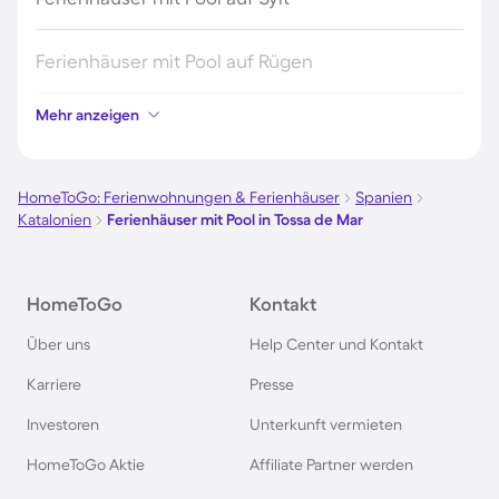
Ferienhäuser mit Pool auf Rügen
Mehr anzeigen
Ferienhäuser mit Pool am Gardasee
Ferienhäuser mit Pool an der Nordsee
HomeToGo: Ferienwohnungen & Ferienhäuser
Spanien
Katalonien
Ferienhäuser mit Pool in Tossa de Mar
Ferienhäuser mit Pool in Kroatien
HomeToGo
Kontakt
Ferienhäuser mit Pool im Allgäu
Über uns
Help Center und Kontakt
Ferienhäuser mit Pool auf Fehmarn
Karriere
Presse
Investoren
Unterkunft vermieten
Ferienhäuser mit Pool in Österreich
HomeToGo Aktie
Affiliate Partner werden