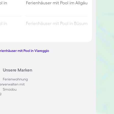
l in
Ferienhäuser mit Pool im Allgäu
l in
Ferienhäuser mit Pool in Büsum
l in Berlin
Ferienhäuser mit Pool am
Comer See
rienhäuser mit Pool in Viareggio
ol im
Ferienhäuser mit Pool in
Unsere Marken
Oberstdorf
Ferienwohnung
en
verwalten mit
 in Italien
Ferienhäuser mit Pool in
Smoobu
Holland
g
l in
Ferienhäuser mit Pool auf
Sardinien