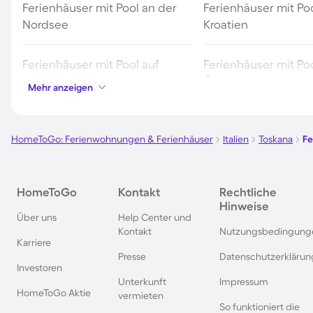
Ferienhäuser mit Pool an der
Ferienhäuser mit Poo
Nordsee
Kroatien
Ferienhäuser mit Pool auf
Ferienhäuser mit Poo
Fehmarn
Österreich
Mehr anzeigen
Ferienhäuser mit Pool in
Ferienhäuser mit Poo
Norddeich
HomeToGo: Ferienwohnungen & Ferienhäuser
Italien
Toskana
Fe
Ferienhäuser mit Pool auf Texel
Ferienhäuser mit Po
HomeToGo
Kontakt
Rechtliche
Schwarzwald
Hinweise
Über uns
Help Center und
Kontakt
Nutzungsbedingung
Ferienhäuser mit Pool in
Ferienhäuser mit Pool
Karriere
Grömitz
Presse
Datenschutzerklärun
Investoren
Unterkunft
Impressum
Ferienhäuser mit Pool in
Ferienhäuser mit Poo
HomeToGo Aktie
vermieten
Barcelona
Travemünde
So funktioniert die