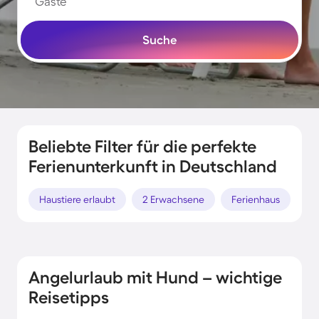
Gäste
Suche
Beliebte Filter für die perfekte
Ferienunterkunft in Deutschland
Haustiere erlaubt
2 Erwachsene
Ferienhaus
Po
Angelurlaub mit Hund – wichtige
Reisetipps