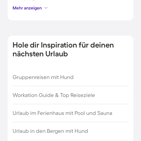
Mehr anzeigen
Chalets in Deutschland
Einzigartige und ungewöhnliche
Ferienunterkünfte in Deutschland
Hole dir Inspiration für deinen
nächsten Urlaub
FKK Urlaub in Deutschland
Ferienhäuser & Ferienwohnung mit Hund in
Gruppenreisen mit Hund
Deutschland
Workation Guide & Top Reiseziele
Ferienhäuser mit Frühstück in Deutschland
Urlaub im Ferienhaus mit Pool und Sauna
Ferienhäuser mit Pool in Deutschland
Urlaub in den Bergen mit Hund
Ferienparks für Urlaube mit Hund in