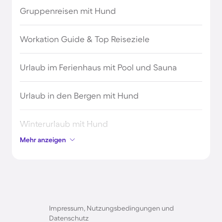
Ferienhäuser & Ferienwohnung mit Hund in
Gruppenreisen mit Hund
Deutschland
Workation Guide & Top Reiseziele
Ferienhäuser mit Frühstück in Deutschland
Urlaub im Ferienhaus mit Pool und Sauna
Ferienhäuser mit Pool in Deutschland
Urlaub in den Bergen mit Hund
Ferienparks für Urlaube mit Hund in
Deutschland
Winterurlaub mit Hund
Mehr anzeigen
Ferienparks in Deutschland
Urlaub mit Kindern am Meer
Ferienwohnungen & Ferienhäuser in den
Urlaub in den Bergen mit Kindern
Bergen in Deutschland
Brückentage 2024
Impressum, Nutzungsbedingungen und
Ferienwohnungen mit Meerblick in
Datenschutz