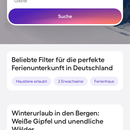
Gäste
Suche
Beliebte Filter für die perfekte
Ferienunterkunft in Deutschland
Haustiere erlaubt
2 Erwachsene
Ferienhaus
Po
Winterurlaub in den Bergen:
Weiße Gipfel und unendliche
Wälder