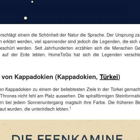
erschlägt einem die Schönheit der Natur die Sprache. Der Ursprung z
h erklärt werden, viel spannender sind jedoch die Legenden, die sich
eschürt werden. Seit Jahrhunderten erzählen sich die Menschen G
ie auf der Erde lebten. HomeToGo hat sich die Legenden verschi
e von Kappadokien (Kappadokien,
Türkei
)
en Kappadokien zu einem der beliebtesten Ziele in der Türkei gemach
Thrones nicht fehl am Platz aussehen. Die spiralförmigen Steinformati
rn bei jedem Sonnenuntergang magisch ihre Farbe. Die früheren Be
1
ut wurden, die unterirdisch lebten.