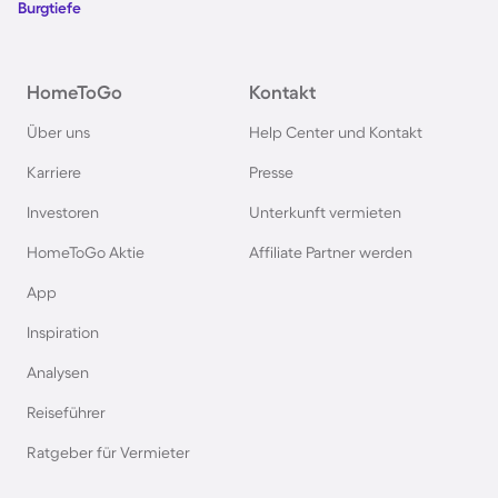
Burgtiefe
Hausboote auf Fehmarn
Hausboote in Österreich
HomeToGo
Kontakt
Über uns
Help Center und Kontakt
Hausboote in Hamburg
Karriere
Presse
Hausboote im Harz
Investoren
Unterkunft vermieten
HomeToGo Aktie
Affiliate Partner werden
Hausboote in Berlin
App
Inspiration
Hausboote auf Usedom
Analysen
Hausboote in Schweden
Reiseführer
Ratgeber für Vermieter
Hausboote in Italien