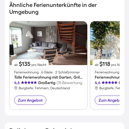
Ähnliche Ferienunterkünfte in der
Umgebung
$135
$118
ab
pro Nacht
ab
pro Nacht
Ferienwohnung ∙ 6 Gäste ∙ 2 Schlafzimmer
Ferienwohnung ∙ 4 Gä
Tolle Ferienwohnung mit Garten, Grill und Terrasse | Hunde erlaubt
4,6
Großartig
(76 Bewertungen)
4,6
Großa
Burgtiefe, Fehmarn, Deutschland
Burgtiefe, Fehmarn
Zum Angebot
Zum Angebot