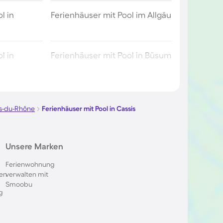
l in
Ferienhäuser mit Pool im Allgäu
l in
Ferienhäuser mit Pool in Büsum
l in Berlin
Ferienhäuser mit Pool am
Comer See
s-du-Rhône
Ferienhäuser mit Pool in Cassis
ol im
Ferienhäuser mit Pool in
Unsere Marken
Oberstdorf
Ferienwohnung
en
verwalten mit
 in Italien
Ferienhäuser mit Pool in
Smoobu
Holland
g
l in
Ferienhäuser mit Pool auf