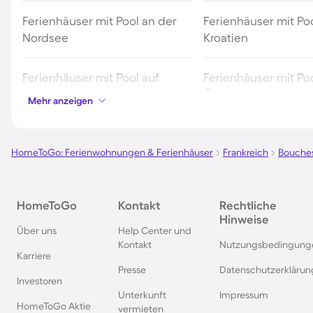
Ferienhäuser mit Pool an der
Ferienhäuser mit Poo
Nordsee
Kroatien
Ferienhäuser mit Pool auf
Ferienhäuser mit Poo
Fehmarn
Österreich
Mehr anzeigen
Ferienhäuser mit Pool in
Ferienhäuser mit Poo
Norddeich
HomeToGo: Ferienwohnungen & Ferienhäuser
Frankreich
Bouche
Ferienhäuser mit Pool auf Texel
Ferienhäuser mit Po
HomeToGo
Kontakt
Rechtliche
Schwarzwald
Hinweise
Über uns
Help Center und
Kontakt
Nutzungsbedingung
Ferienhäuser mit Pool in
Ferienhäuser mit Pool
Karriere
Grömitz
Presse
Datenschutzerklärun
Investoren
Unterkunft
Impressum
Ferienhäuser mit Pool in
Ferienhäuser mit Poo
HomeToGo Aktie
vermieten