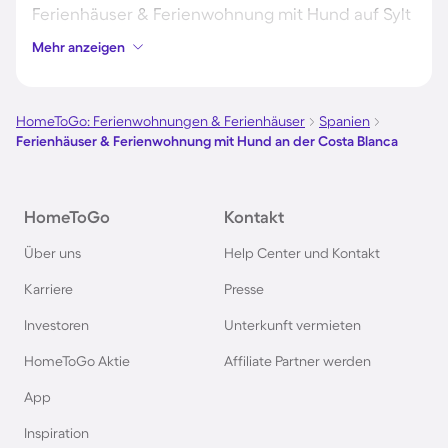
Ferienhäuser & Ferienwohnung mit Hund auf Sylt
Mehr anzeigen
Ferienhäuser & Ferienwohnung mit Hund auf
Borkum
HomeToGo: Ferienwohnungen & Ferienhäuser
Spanien
Ferienhäuser & Ferienwohnung mit Hund an der Costa Blanca
Ferienhäuser & Ferienwohnung mit Hund auf
Norderney
HomeToGo
Kontakt
Ferienhäuser & Ferienwohnung mit Hund am
Über uns
Help Center und Kontakt
Bodensee
Karriere
Presse
Ferienhäuser & Ferienwohnung mit Hund auf
Investoren
Unterkunft vermieten
Rügen
HomeToGo Aktie
Affiliate Partner werden
Ferienhäuser & Ferienwohnung mit Hund am
App
Gardasee
Inspiration