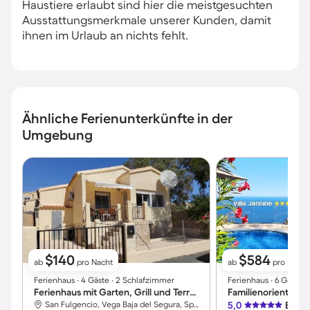
Haustiere erlaubt sind hier die meistgesuchten
Ausstattungsmerkmale unserer Kunden, damit
ihnen im Urlaub an nichts fehlt.
Ähnliche Ferienunterkünfte in der
Umgebung
$140
$584
ab
pro Nacht
ab
pro Nacht
Ferienhaus ∙ 4 Gäste ∙ 2 Schlafzimmer
Ferienhaus ∙ 6 Gäste 
Ferienhaus mit Garten, Grill und Terrasse
San Fulgencio, Vega Baja del Segura, Spanien
5,0
Exzel