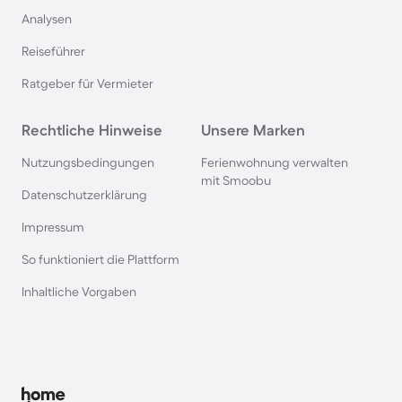
Analysen
Ferienhäuser & Ferienwohnung mit Hund an der
Nordsee
Reiseführer
Ratgeber für Vermieter
Ferienhäuser & Ferienwohnung mit Hund in
Kroatien
Rechtliche Hinweise
Unsere Marken
Nutzungsbedingungen
Ferienwohnung verwalten
Ferienhäuser & Ferienwohnung mit Hund im
mit Smoobu
Allgäu
Datenschutzerklärung
Impressum
Ferienhäuser & Ferienwohnung mit Hund auf
So funktioniert die Plattform
Fehmarn
Inhaltliche Vorgaben
Ferienhäuser & Ferienwohnung mit Hund in
Österreich
Ferienhäuser & Ferienwohnung mit Hund in