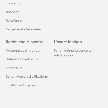
Inspiration
Ferienhäuser mit Pool in Norddeich
Analysen
Reiseführer
Ferienhäuser mit Pool in Berlin
Ratgeber für Vermieter
Ferienhäuser mit Pool am Comer See
Rechtliche Hinweise
Unsere Marken
Ferienhäuser mit Pool auf Texel
Nutzungsbedingungen
Ferienwohnung verwalten
mit Smoobu
Datenschutzerklärung
Ferienhäuser mit Pool im Schwarzwald
Impressum
So funktioniert die Plattform
Ferienhäuser mit Pool in Oberstdorf
Inhaltliche Vorgaben
Ferienhäuser mit Pool in Grömitz
Ferienhäuser mit Pool in Italien