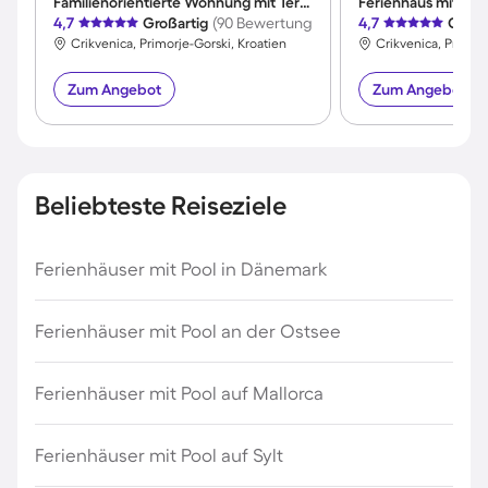
Familienorientierte Wohnung mit Terrasse, Pool und Garten | Panoramablick
4,7
Großartig
(90 Bewertungen)
4,7
Großa
Crikvenica, Primorje-Gorski, Kroatien
Crikvenica, Primorj
Zum Angebot
Zum Angebot
Beliebteste Reiseziele
Ferienhäuser mit Pool in Dänemark
Ferienhäuser mit Pool an der Ostsee
Ferienhäuser mit Pool auf Mallorca
Ferienhäuser mit Pool auf Sylt