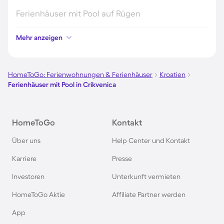
Ferienhäuser mit Pool auf Rügen
Mehr anzeigen
Ferienhäuser mit Pool am Gardasee
Ferienhäuser mit Pool an der Nordsee
HomeToGo: Ferienwohnungen & Ferienhäuser
Kroatien
Ferienhäuser mit Pool in Crikvenica
Ferienhäuser mit Pool in Kroatien
HomeToGo
Kontakt
Ferienhäuser mit Pool im Allgäu
Über uns
Help Center und Kontakt
Ferienhäuser mit Pool auf Fehmarn
Karriere
Presse
Investoren
Unterkunft vermieten
Ferienhäuser mit Pool in Österreich
HomeToGo Aktie
Affiliate Partner werden
Ferienhäuser mit Pool in Büsum
App