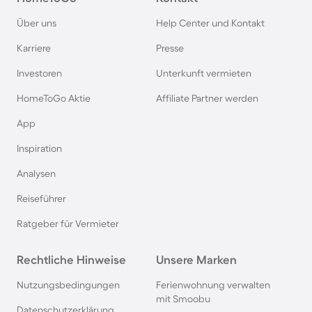
Über uns
Help Center und Kontakt
Ferienhäuser & Ferienwohnung mit Hund auf
Karriere
Presse
Rügen
Investoren
Unterkunft vermieten
Ferienhäuser & Ferienwohnung mit Hund am
HomeToGo Aktie
Affiliate Partner werden
Gardasee
App
Inspiration
Ferienhäuser & Ferienwohnung mit Hund an der
Nordsee
Analysen
Reiseführer
Ferienhäuser & Ferienwohnung mit Hund in
Kroatien
Ratgeber für Vermieter
Rechtliche Hinweise
Unsere Marken
Ferienhäuser & Ferienwohnung mit Hund im
Allgäu
Nutzungsbedingungen
Ferienwohnung verwalten
mit Smoobu
Datenschutzerklärung