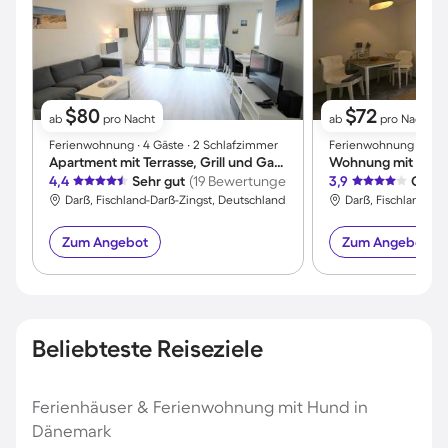
$80
$72
ab
pro Nacht
ab
pro Nacht
Ferienwohnung ∙ 4 Gäste ∙ 2 Schlafzimmer
Ferienwohnung ∙ 4 Gäs
Apartment mit Terrasse, Grill und Garten
Wohnung mit Grill 
4,4
Sehr gut
(19 Bewertungen)
3,9
Gut
(
Darß, Fischland-Darß-Zingst, Deutschland
Darß, Fischland-Da
Zum Angebot
Zum Angebot
Beliebteste Reiseziele
Ferienhäuser & Ferienwohnung mit Hund in
Dänemark