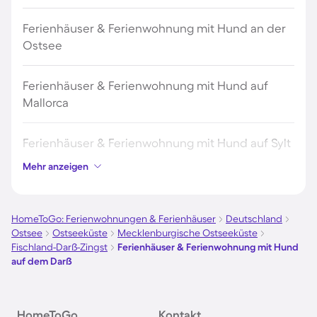
Ferienhäuser & Ferienwohnung mit Hund an der
Ostsee
Ferienhäuser & Ferienwohnung mit Hund auf
Mallorca
Ferienhäuser & Ferienwohnung mit Hund auf Sylt
Mehr anzeigen
Ferienhäuser & Ferienwohnung mit Hund auf
Borkum
HomeToGo: Ferienwohnungen & Ferienhäuser
Deutschland
Ostsee
Ostseeküste
Mecklenburgische Ostseeküste
Ferienhäuser & Ferienwohnung mit Hund auf
Fischland-Darß-Zingst
Ferienhäuser & Ferienwohnung mit Hund
Norderney
auf dem Darß
Ferienhäuser & Ferienwohnung mit Hund am
HomeToGo
Bodensee
Kontakt