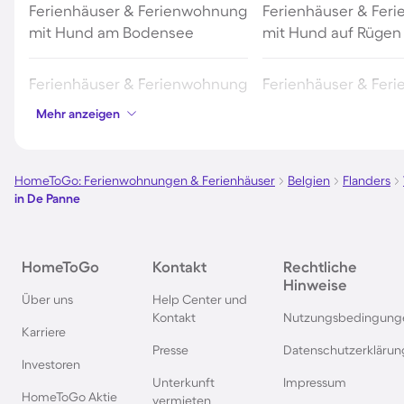
Ferienhäuser & Ferienwohnung
Ferienhäuser & Fer
mit Hund am Bodensee
mit Hund auf Rügen
Ferienhäuser & Ferienwohnung
Ferienhäuser & Fer
mit Hund an der Nordsee
mit Hund in Kroatie
Mehr anzeigen
Ferienhäuser & Ferienwohnung
Ferienhäuser & Fer
mit Hund auf Fehmarn
mit Hund in Österre
HomeToGo: Ferienwohnungen & Ferienhäuser
Belgien
Flanders
in De Panne
Ferienhäuser & Ferienwohnung
Ferienhäuser & Fer
mit Hund in Büsum
mit Hund in Nordde
HomeToGo
Kontakt
Rechtliche
Hinweise
Über uns
Help Center und
Ferienhäuser & Ferienwohnung
Ferienhäuser & Fer
Kontakt
Nutzungsbedingung
mit Hund in Warnemünde
mit Hund in Berlin
Karriere
Presse
Datenschutzerklärun
Investoren
Ferienhäuser & Ferienwohnung
Ferienhäuser & Fer
Unterkunft
Impressum
mit Hund auf Usedom
mit Hund auf Texel
HomeToGo Aktie
vermieten