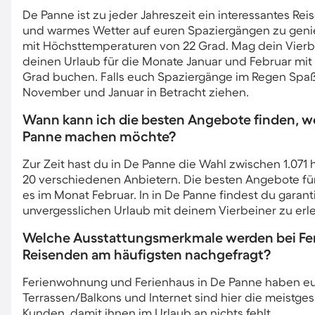
De Panne ist zu jeder Jahreszeit ein interessantes R
und warmes Wetter auf euren Spaziergängen zu genie
mit Höchsttemperaturen von 22 Grad. Mag dein Vierbe
deinen Urlaub für die Monate Januar und Februar mit
Grad buchen. Falls euch Spaziergänge im Regen Spa
November und Januar in Betracht ziehen.
Wann kann ich die besten Angebote finden, w
Panne machen möchte?
Zur Zeit hast du in De Panne die Wahl zwischen 1.071
20 verschiedenen Anbietern. Die besten Angebote für
es im Monat Februar. In in De Panne findest du garanti
unvergesslichen Urlaub mit deinem Vierbeiner zu erl
Welche Ausstattungsmerkmale werden bei Fer
Reisenden am häufigsten nachgefragt?
Ferienwohnung und Ferienhaus in De Panne haben euch
Terrassen/Balkons und Internet sind hier die meistg
Kunden, damit ihnen im Urlaub an nichts fehlt.