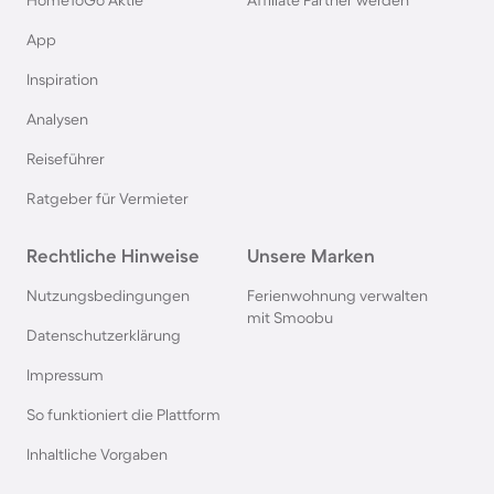
HomeToGo Aktie
Affiliate Partner werden
Ferienhäuser & Ferienwohnung mit Hund am
App
Gardasee
Inspiration
Analysen
Ferienhäuser & Ferienwohnung mit Hund an der
Nordsee
Reiseführer
Ratgeber für Vermieter
Ferienhäuser & Ferienwohnung mit Hund in
Kroatien
Rechtliche Hinweise
Unsere Marken
Nutzungsbedingungen
Ferienwohnung verwalten
Ferienhäuser & Ferienwohnung mit Hund im
mit Smoobu
Allgäu
Datenschutzerklärung
Impressum
Ferienhäuser & Ferienwohnung mit Hund auf
So funktioniert die Plattform
Fehmarn
Inhaltliche Vorgaben
Ferienhäuser & Ferienwohnung mit Hund in