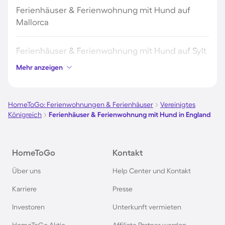
Ferienhäuser & Ferienwohnung mit Hund auf
Mallorca
Ferienhäuser & Ferienwohnung mit Hund auf Sylt
Mehr anzeigen
Ferienhäuser & Ferienwohnung mit Hund auf
Borkum
HomeToGo: Ferienwohnungen & Ferienhäuser
Vereinigtes
Königreich
Ferienhäuser & Ferienwohnung mit Hund in England
Ferienhäuser & Ferienwohnung mit Hund auf
Norderney
HomeToGo
Kontakt
Ferienhäuser & Ferienwohnung mit Hund am
Über uns
Help Center und Kontakt
Bodensee
Karriere
Presse
Ferienhäuser & Ferienwohnung mit Hund auf
Investoren
Unterkunft vermieten
Rügen