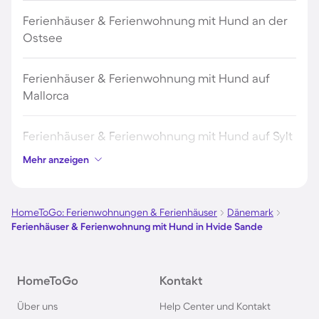
Ferienhäuser & Ferienwohnung mit Hund an der
Ostsee
Ferienhäuser & Ferienwohnung mit Hund auf
Mallorca
Ferienhäuser & Ferienwohnung mit Hund auf Sylt
Mehr anzeigen
Ferienhäuser & Ferienwohnung mit Hund auf
Borkum
HomeToGo: Ferienwohnungen & Ferienhäuser
Dänemark
Ferienhäuser & Ferienwohnung mit Hund in Hvide Sande
Ferienhäuser & Ferienwohnung mit Hund auf
Norderney
HomeToGo
Kontakt
Ferienhäuser & Ferienwohnung mit Hund am
Über uns
Help Center und Kontakt
Bodensee