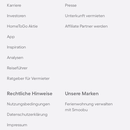
Karriere
Presse
Ferienhäuser & Ferienwohnung mit Hund auf
Investoren
Unterkunft vermieten
Rügen
HomeToGo Aktie
Affiliate Partner werden
Ferienhäuser & Ferienwohnung mit Hund am
App
Gardasee
Inspiration
Analysen
Ferienhäuser & Ferienwohnung mit Hund an der
Nordsee
Reiseführer
Ratgeber für Vermieter
Ferienhäuser & Ferienwohnung mit Hund in
Kroatien
Rechtliche Hinweise
Unsere Marken
Nutzungsbedingungen
Ferienwohnung verwalten
Ferienhäuser & Ferienwohnung mit Hund im
mit Smoobu
Allgäu
Datenschutzerklärung
Impressum
Ferienhäuser & Ferienwohnung mit Hund auf