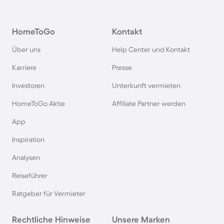
Camping in Österreich
HomeToGo
Kontakt
Camping im Harz
Über uns
Help Center und Kontakt
Camping auf Usedom
Karriere
Presse
Investoren
Unterkunft vermieten
Camping im Schwarzwald
HomeToGo Aktie
Affiliate Partner werden
Camping in Schweden
App
Inspiration
Camping in Italien
Analysen
Reiseführer
Camping in Holland
Ratgeber für Vermieter
Camping auf Sardinien
Rechtliche Hinweise
Unsere Marken