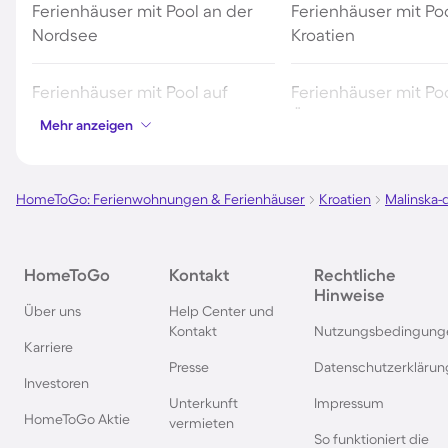
Ferienhäuser mit Pool an der
Ferienhäuser mit Poo
Nordsee
Kroatien
Ferienhäuser mit Pool auf
Ferienhäuser mit Poo
Fehmarn
Österreich
Mehr anzeigen
Ferienhäuser mit Pool in
Ferienhäuser mit Poo
Norddeich
HomeToGo: Ferienwohnungen & Ferienhäuser
Kroatien
Malinska-
Ferienhäuser mit Pool auf Texel
Ferienhäuser mit Po
HomeToGo
Kontakt
Rechtliche
Schwarzwald
Hinweise
Über uns
Help Center und
Kontakt
Nutzungsbedingung
Ferienhäuser mit Pool in
Ferienhäuser mit Pool
Karriere
Grömitz
Presse
Datenschutzerklärun
Investoren
Unterkunft
Impressum
Ferienhäuser mit Pool in
Ferienhäuser mit Poo
HomeToGo Aktie
vermieten
Barcelona
Travemünde
So funktioniert die