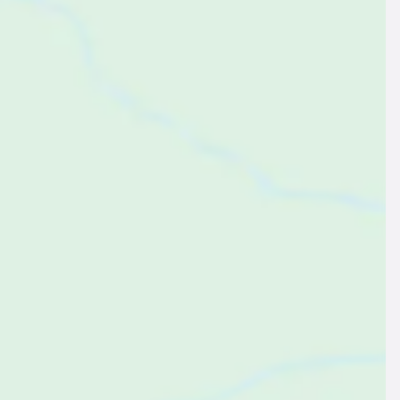
$255
ab
pro Nacht
erienwohnung ∙ 4 Gäste ∙ 2 Schlafzimmer
partment mit Garten und Terrasse
Malinska, Malinska-dubašnica, Kroatien
Zum Angebot