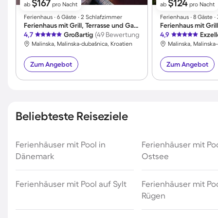
$167
$124
ab
pro Nacht
ab
pro Nacht
Ferienhaus ∙ 6 Gäste ∙ 2 Schlafzimmer
Ferienhaus ∙ 8 Gäste 
Ferienhaus mit Grill, Terrasse und Garten | Bergblick
4,7
Großartig
(49 Bewertungen)
4,9
Exzel
Malinska, Malinska-dubašnica, Kroatien
Malinska, Malinska
Zum Angebot
Zum Angebot
Beliebteste Reiseziele
Ferienhäuser mit Pool in
Ferienhäuser mit Po
Dänemark
Ostsee
Ferienhäuser mit Pool auf Sylt
Ferienhäuser mit Poo
Rügen