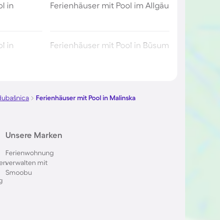
l in
Ferienhäuser mit Pool im Allgäu
l in
Ferienhäuser mit Pool in Büsum
l in Berlin
Ferienhäuser mit Pool am
Comer See
dubašnica
Ferienhäuser mit Pool in Malinska
ol im
Ferienhäuser mit Pool in
Unsere Marken
Oberstdorf
Ferienwohnung
en
verwalten mit
 in Italien
Ferienhäuser mit Pool in
Smoobu
Holland
g
l in
Ferienhäuser mit Pool auf
Sardinien