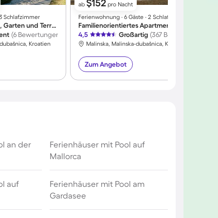
$152
ab
pro Nacht
∙ 3 Schlafzimmer
Ferienwohnung ∙ 6 Gäste ∙ 2 Schlafzimmer
F
Ferienhaus mit Grill, Garten und Terrasse | Seeblick
Familienorientiertes Apartment mit Garten und Grill | Meerblick | Neben dem Strand
A
lent
(6 Bewertungen)
4,5
Großartig
(367 Bewertungen)
-dubašnica, Kroatien
Malinska, Malinska-dubašnica, Kroatien
Zum Angebot
ol an der
Ferienhäuser mit Pool auf
Mallorca
l auf
Ferienhäuser mit Pool am
Gardasee