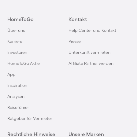
Ferienparks im Harz
HomeToGo
Kontakt
Ferienparks auf Usedom
Über uns
Help Center und Kontakt
Ferienparks auf Texel
Karriere
Presse
Investoren
Unterkunft vermieten
Ferienparks im Schwarzwald
HomeToGo Aktie
Affiliate Partner werden
Ferienparks in Schweden
App
Inspiration
Ferienparks in Italien
Analysen
Reiseführer
Ferienparks in Holland
Ratgeber für Vermieter
Ferienparks an der Mecklenburgischen
Rechtliche Hinweise
Seenplatte
Unsere Marken