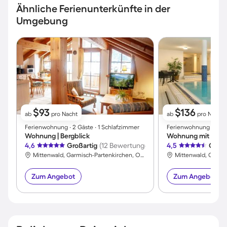
Ähnliche Ferienunterkünfte in der
Umgebung
$93
$136
ab
pro Nacht
ab
pro Nacht
Ferienwohnung ∙ 2 Gäste ∙ 1 Schlafzimmer
Ferienwohnung ∙ 3 Gäs
Wohnung | Bergblick
Wohnung mit Pool |
4,6
Großartig
(12 Bewertungen)
4,5
Großa
Mittenwald, Garmisch-Partenkirchen, Oberbayern
Zum Angebot
Zum Angebot