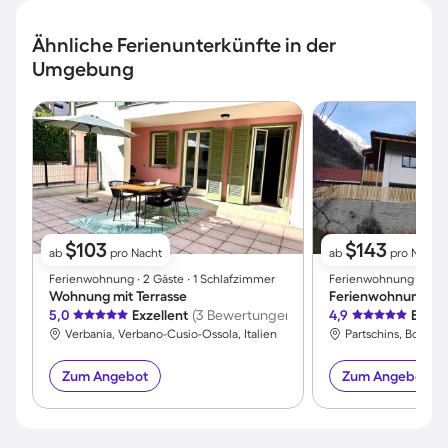
Ähnliche Ferienunterkünfte in der
Umgebung
$103
$143
ab
pro Nacht
ab
pro Nacht
Ferienwohnung ∙ 2 Gäste ∙ 1 Schlafzimmer
Ferienwohnung ∙ 5 Gä
Wohnung mit Terrasse
Ferienwohnung | P
5,0
Exzellent
(3 Bewertungen)
4,9
Exzel
Verbania, Verbano-Cusio-Ossola, Italien
Partschins, Bozen, I
Zum Angebot
Zum Angebot