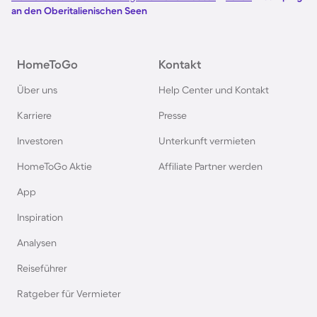
an den Oberitalienischen Seen
Camping in Österreich
HomeToGo
Kontakt
Camping im Harz
Über uns
Help Center und Kontakt
Camping auf Usedom
Karriere
Presse
Investoren
Unterkunft vermieten
Camping im Schwarzwald
HomeToGo Aktie
Affiliate Partner werden
Camping in Schweden
App
Inspiration
Camping in Italien
Analysen
Reiseführer
Camping in Holland
Ratgeber für Vermieter
Camping auf Sardinien