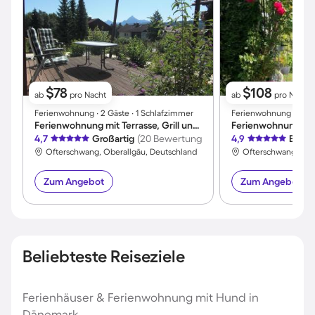
$78
$108
ab
pro Nacht
ab
pro Nacht
Ferienwohnung ∙ 2 Gäste ∙ 1 Schlafzimmer
Ferienwohnung ∙ 4 Gä
Ferienwohnung mit Terrasse, Grill und Garten | Neben dem Strand
Ferienwohnung mit
4,7
Großartig
(20 Bewertungen)
4,9
Exzel
Ofterschwang, Oberallgäu, Deutschland
Ofterschwang, Obe
Zum Angebot
Zum Angebot
Beliebteste Reiseziele
Ferienhäuser & Ferienwohnung mit Hund in
Dänemark