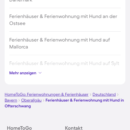
Ferienhäuser & Ferienwohnung mit Hund an der
Ostsee
Ferienhäuser & Ferienwohnung mit Hund auf
Mallorca
Ferienhäuser & Ferienwohnung mit Hund auf Sylt
Mehr anzeigen
Ferienhäuser & Ferienwohnung mit Hund auf
Borkum
HomeToGo: Ferienwohnungen & Ferienhäuser
Deutschland
Bayern
Oberallgäu
Ferienhäuser & Ferienwohnung mit Hund in
Ferienhäuser & Ferienwohnung mit Hund auf
Ofterschwang
Norderney
Ferienhäuser & Ferienwohnung mit Hund am
HomeToGo
Kontakt