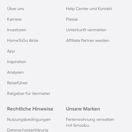
Bodensee
Über uns
Help Center und Kontakt
Karriere
Presse
Ferienhäuser & Ferienwohnung mit Hund auf
Rügen
Investoren
Unterkunft vermieten
HomeToGo Aktie
Affiliate Partner werden
Ferienhäuser & Ferienwohnung mit Hund am
App
Gardasee
Inspiration
Ferienhäuser & Ferienwohnung mit Hund an der
Analysen
Nordsee
Reiseführer
Ferienhäuser & Ferienwohnung mit Hund in
Ratgeber für Vermieter
Kroatien
Rechtliche Hinweise
Unsere Marken
Ferienhäuser & Ferienwohnung mit Hund im
Nutzungsbedingungen
Ferienwohnung verwalten
Allgäu
mit Smoobu
Datenschutzerklärung