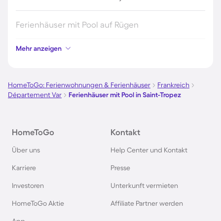
Ferienhäuser mit Pool auf Rügen
Mehr anzeigen
Ferienhäuser mit Pool am Gardasee
Ferienhäuser mit Pool an der Nordsee
HomeToGo: Ferienwohnungen & Ferienhäuser
Frankreich
Département Var
Ferienhäuser mit Pool in Saint-Tropez
Ferienhäuser mit Pool in Kroatien
HomeToGo
Kontakt
Ferienhäuser mit Pool im Allgäu
Über uns
Help Center und Kontakt
Ferienhäuser mit Pool auf Fehmarn
Karriere
Presse
Investoren
Unterkunft vermieten
Ferienhäuser mit Pool in Österreich
HomeToGo Aktie
Affiliate Partner werden