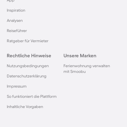
Ferienhäuser mit Pool in Büsum
App
Inspiration
Ferienhäuser mit Pool in Norddeich
Analysen
Reiseführer
Ferienhäuser mit Pool in Berlin
Ratgeber für Vermieter
Ferienhäuser mit Pool am Comer See
Rechtliche Hinweise
Unsere Marken
Ferienhäuser mit Pool auf Texel
Nutzungsbedingungen
Ferienwohnung verwalten
mit Smoobu
Datenschutzerklärung
Ferienhäuser mit Pool im Schwarzwald
Impressum
So funktioniert die Plattform
Ferienhäuser mit Pool in Oberstdorf
Inhaltliche Vorgaben
Ferienhäuser mit Pool in Grömitz