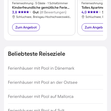
Ferienwohnung ∙ 5 Gäste ∙ 1 Schlafzimmer
Ferienwohnung ∙ 3 Gäs
Kinderfreundliche gemütliche Ferienwohnung mit Garten
3,8
Gut
(61 Bewertungen)
4,0
Sehr 
Schluchsee, Breisgau-Hochschwarzwald, Deutschland
Zum Angebot
Zum Angebot
Beliebteste Reiseziele
Ferienhäuser mit Pool in Dänemark
Ferienhäuser mit Pool an der Ostsee
Ferienhäuser mit Pool auf Mallorca
Ferienhäuser mit Pool auf Sylt