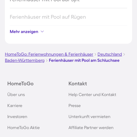
Ferienhäuser mit Pool auf Rügen
Mehr anzeigen
Ferienhäuser mit Pool am Gardasee
Ferienhäuser mit Pool an der Nordsee
HomeToGo: Ferienwohnungen & Ferienhäuser
Deutschland
Baden-Württemberg
Ferienhäuser mit Pool am Schluchsee
Ferienhäuser mit Pool in Kroatien
HomeToGo
Kontakt
Ferienhäuser mit Pool im Allgäu
Über uns
Help Center und Kontakt
Ferienhäuser mit Pool auf Fehmarn
Karriere
Presse
Investoren
Unterkunft vermieten
Ferienhäuser mit Pool in Österreich
HomeToGo Aktie
Affiliate Partner werden