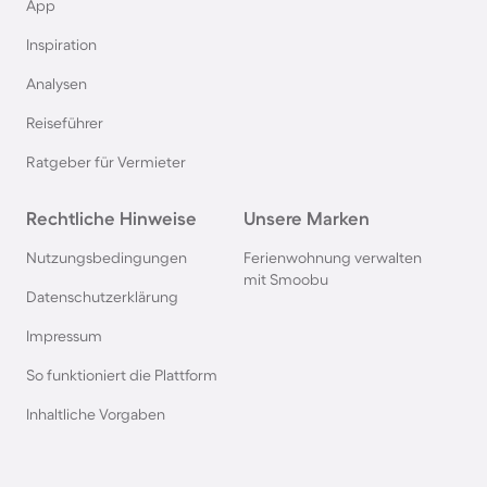
Ferienhäuser mit Pool in Büsum
App
Inspiration
Ferienhäuser mit Pool in Norddeich
Analysen
Reiseführer
Ferienhäuser mit Pool in Berlin
Ratgeber für Vermieter
Ferienhäuser mit Pool am Comer See
Rechtliche Hinweise
Unsere Marken
Ferienhäuser mit Pool auf Texel
Nutzungsbedingungen
Ferienwohnung verwalten
mit Smoobu
Datenschutzerklärung
Ferienhäuser mit Pool im Schwarzwald
Impressum
So funktioniert die Plattform
Ferienhäuser mit Pool in Oberstdorf
Inhaltliche Vorgaben
Ferienhäuser mit Pool in Grömitz