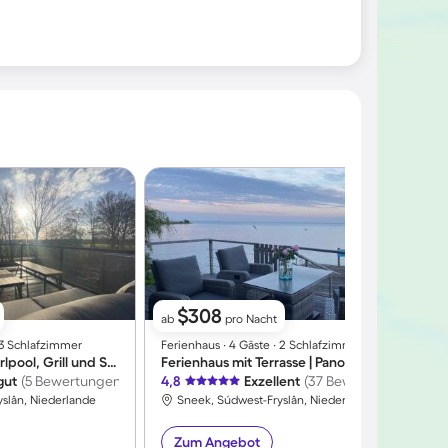
$308
ab
pro Nacht
∙ 3 Schlafzimmer
Ferienhaus ∙ 4 Gäste ∙ 2 Schlafzimmer
F
Ferienhaus mit Whirlpool, Grill und Sauna | Meerblick
Ferienhaus mit Terrasse | Panoramablick
gut
(5 Bewertungen)
4,8
Exzellent
(37 Bewertungen)
4
slân, Niederlande
Sneek, Súdwest-Fryslân, Niederlande
Zum Angebot