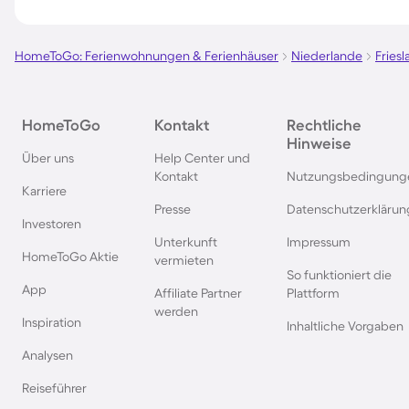
Mecklenburgischen 
HomeToGo: Ferienwohnungen & Ferienhäuser
Niederlande
Fries
Hausboote in Amsterdam
Hausboote an der P
Ostsee
HomeToGo
Kontakt
Rechtliche
Hinweise
Hausboote in Süddeutschland
Hausboote im Spre
Über uns
Help Center und
Kontakt
Nutzungsbedingung
Karriere
Hausboote an der Müritz
Hausboote in Spani
Presse
Datenschutzerklärun
Investoren
Unterkunft
Impressum
Hausboote in Frankreich
Hausboote in der Eif
HomeToGo Aktie
vermieten
So funktioniert die
App
Affiliate Partner
Plattform
Hausboote in London
Hausboote in Kappe
werden
Inspiration
Inhaltliche Vorgaben
Hausboote in Potsdam
Hausboote in Brem
Analysen
Reiseführer
Hausboote in Bremen
Hausboote in Kope