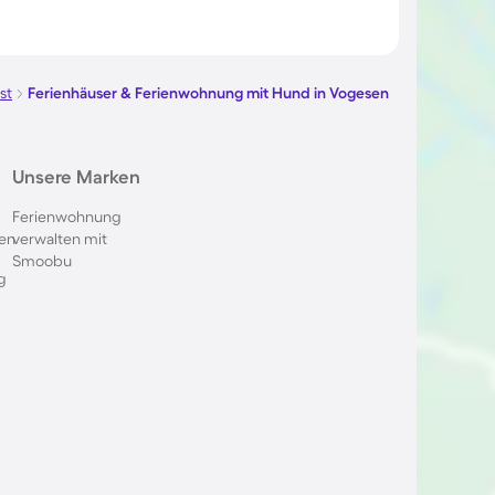
n
mit Hund im Allgäu
ienwohnung
Ferienhäuser & Ferienwohnung
ich
mit Hund in Kühlungsborn
st
Ferienhäuser & Ferienwohnung mit Hund in Vogesen
ienwohnung
Ferienhäuser & Ferienwohnung
Unsere Marken
ich
mit Hund im Harz
Ferienwohnung
en
verwalten mit
ienwohnung
Ferienhäuser & Ferienwohnung
Smoobu
mit Hund am Comer See
g
ienwohnung
Ferienhäuser & Ferienwohnung
mit Hund auf Amrum
ienwohnung
Ferienhäuser & Ferienwohnung
hagen
mit Hund in Oberstdorf