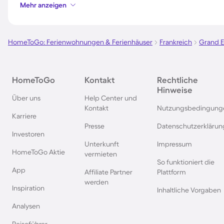
mit Hund an der Nordsee
mit Hund in Kroatie
Mehr anzeigen
Ferienhäuser & Ferienwohnung
Ferienhäuser & Fer
mit Hund auf Fehmarn
mit Hund in Österre
HomeToGo: Ferienwohnungen & Ferienhäuser
Frankreich
Grand E
Ferienhäuser & Ferienwohnung
Ferienhäuser & Fer
HomeToGo
Kontakt
Rechtliche
mit Hund in Büsum
mit Hund in Nordde
Hinweise
Über uns
Help Center und
Kontakt
Nutzungsbedingung
Ferienhäuser & Ferienwohnung
Ferienhäuser & Fer
Karriere
mit Hund in Warnemünde
mit Hund in Berlin
Presse
Datenschutzerklärun
Investoren
Unterkunft
Impressum
Ferienhäuser & Ferienwohnung
Ferienhäuser & Fer
HomeToGo Aktie
vermieten
mit Hund auf Usedom
mit Hund auf Texel
So funktioniert die
App
Affiliate Partner
Plattform
werden
Inspiration
Ferienhäuser & Ferienwohnung
Ferienhäuser & Fer
Inhaltliche Vorgaben
mit Hund im Schwarzwald
mit Hund in Bolten
Analysen