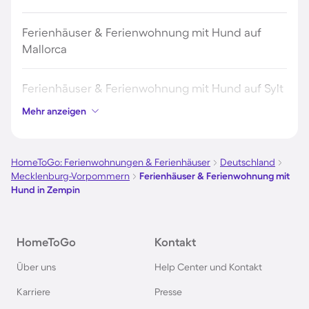
Ferienhäuser & Ferienwohnung mit Hund auf
Mallorca
Ferienhäuser & Ferienwohnung mit Hund auf Sylt
Mehr anzeigen
Ferienhäuser & Ferienwohnung mit Hund auf
Borkum
HomeToGo: Ferienwohnungen & Ferienhäuser
Deutschland
Mecklenburg-Vorpommern
Ferienhäuser & Ferienwohnung mit
Ferienhäuser & Ferienwohnung mit Hund auf
Hund in Zempin
Norderney
Ferienhäuser & Ferienwohnung mit Hund am
HomeToGo
Kontakt
Bodensee
Über uns
Help Center und Kontakt
Karriere
Presse
Ferienhäuser & Ferienwohnung mit Hund auf