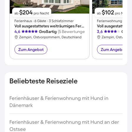
$204
$102
ab
pro Nacht
ab
pro Nacht
Ferienhaus ∙ 6 Gäste ∙ 3 Schlafzimmer
Ferienwohnung ∙ 4 Gä
Voll ausgestattetes weiträumiges Ferienhaus mit Sauna, Terrasse und Garten | Neben dem Strand | Hunde erlaubt
4,6
Großartig
(5 Bewertungen)
3,6
Gut
(
Zempin, Ostvorpommern, Deutschland
Zempin, Ostvorpo
Zum Angebot
Zum Angebot
Beliebteste Reiseziele
Ferienhäuser & Ferienwohnung mit Hund in
Dänemark
Ferienhäuser & Ferienwohnung mit Hund an der
Ostsee