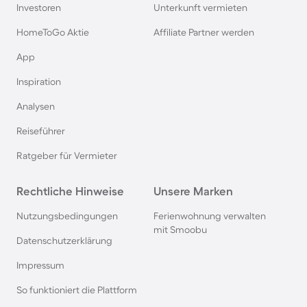
Rügen
Investoren
Unterkunft vermieten
HomeToGo Aktie
Affiliate Partner werden
Ferienhäuser & Ferienwohnung mit Hund am
App
Gardasee
Inspiration
Ferienhäuser & Ferienwohnung mit Hund an der
Analysen
Nordsee
Reiseführer
Ferienhäuser & Ferienwohnung mit Hund in
Ratgeber für Vermieter
Kroatien
Rechtliche Hinweise
Unsere Marken
Ferienhäuser & Ferienwohnung mit Hund im
Nutzungsbedingungen
Ferienwohnung verwalten
Allgäu
mit Smoobu
Datenschutzerklärung
Ferienhäuser & Ferienwohnung mit Hund auf
Impressum
Fehmarn
So funktioniert die Plattform