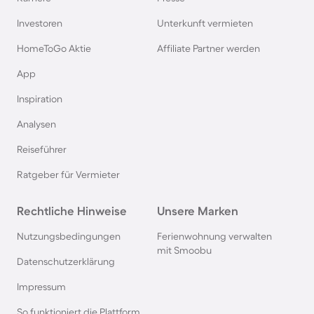
Ferienhäuser & Ferienwohnung mit Hund auf
Rügen
Investoren
Unterkunft vermieten
HomeToGo Aktie
Affiliate Partner werden
Ferienhäuser & Ferienwohnung mit Hund am
App
Gardasee
Inspiration
Ferienhäuser & Ferienwohnung mit Hund an der
Analysen
Nordsee
Reiseführer
Ferienhäuser & Ferienwohnung mit Hund in
Ratgeber für Vermieter
Kroatien
Rechtliche Hinweise
Unsere Marken
Ferienhäuser & Ferienwohnung mit Hund im
Nutzungsbedingungen
Ferienwohnung verwalten
Allgäu
mit Smoobu
Datenschutzerklärung
Ferienhäuser & Ferienwohnung mit Hund auf
Impressum
Fehmarn
So funktioniert die Plattform