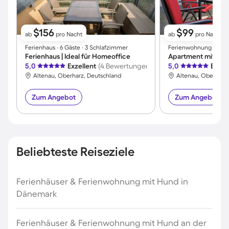
$156
$99
ab
pro Nacht
ab
pro Nacht
Ferienhaus ∙ 6 Gäste ∙ 3 Schlafzimmer
Ferienwohnung ∙ 3 Gäs
Ferienhaus | Ideal für Homeoffice
5,0
Exzellent
(4 Bewertungen)
5,0
Exzel
Altenau, Oberharz, Deutschland
Altenau, Oberharz
Zum Angebot
Zum Angebot
Beliebteste Reiseziele
Ferienhäuser & Ferienwohnung mit Hund in
Dänemark
Ferienhäuser & Ferienwohnung mit Hund an der