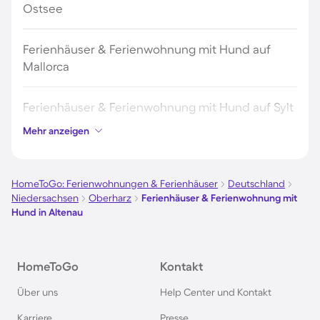
Ostsee
Ferienhäuser & Ferienwohnung mit Hund auf
Mallorca
Ferienhäuser & Ferienwohnung mit Hund auf Sylt
Mehr anzeigen
Ferienhäuser & Ferienwohnung mit Hund auf
Borkum
HomeToGo: Ferienwohnungen & Ferienhäuser
Deutschland
Niedersachsen
Oberharz
Ferienhäuser & Ferienwohnung mit
Ferienhäuser & Ferienwohnung mit Hund auf
Hund in Altenau
Norderney
Ferienhäuser & Ferienwohnung mit Hund am
HomeToGo
Kontakt
Bodensee
Über uns
Help Center und Kontakt
Karriere
Presse