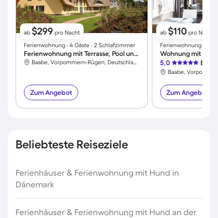
$299
$110
ab
pro Nacht
ab
pro Nacht
Ferienwohnung ∙ 4 Gäste ∙ 2 Schlafzimmer
Ferienwohnung ∙ 2 Gäs
Ferienwohnung mit Terrasse, Pool und Sauna
Baabe, Vorpommern-Rügen, Deutschland
5,0
Exzel
Zum Angebot
Zum Angebot
Beliebteste Reiseziele
Ferienhäuser & Ferienwohnung mit Hund in
Dänemark
Ferienhäuser & Ferienwohnung mit Hund an der