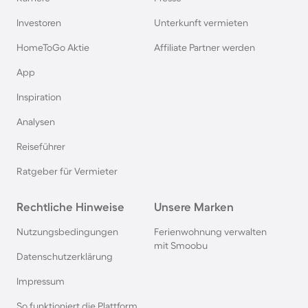
Ferienhäuser & Ferienwohnung mit Hund auf
Rügen
Investoren
Unterkunft vermieten
HomeToGo Aktie
Affiliate Partner werden
Ferienhäuser & Ferienwohnung mit Hund am
App
Gardasee
Inspiration
Ferienhäuser & Ferienwohnung mit Hund an der
Analysen
Nordsee
Reiseführer
Ferienhäuser & Ferienwohnung mit Hund in
Ratgeber für Vermieter
Kroatien
Rechtliche Hinweise
Unsere Marken
Ferienhäuser & Ferienwohnung mit Hund im
Nutzungsbedingungen
Ferienwohnung verwalten
Allgäu
mit Smoobu
Datenschutzerklärung
Ferienhäuser & Ferienwohnung mit Hund auf
Impressum
Fehmarn
So funktioniert die Plattform