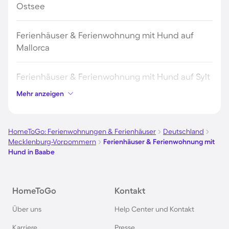
Ostsee
Ferienhäuser & Ferienwohnung mit Hund auf
Mallorca
Ferienhäuser & Ferienwohnung mit Hund auf Sylt
Mehr anzeigen
Ferienhäuser & Ferienwohnung mit Hund auf
Borkum
HomeToGo: Ferienwohnungen & Ferienhäuser
Deutschland
Mecklenburg-Vorpommern
Ferienhäuser & Ferienwohnung mit
Ferienhäuser & Ferienwohnung mit Hund auf
Hund in Baabe
Norderney
Ferienhäuser & Ferienwohnung mit Hund am
HomeToGo
Kontakt
Bodensee
Über uns
Help Center und Kontakt
Karriere
Presse