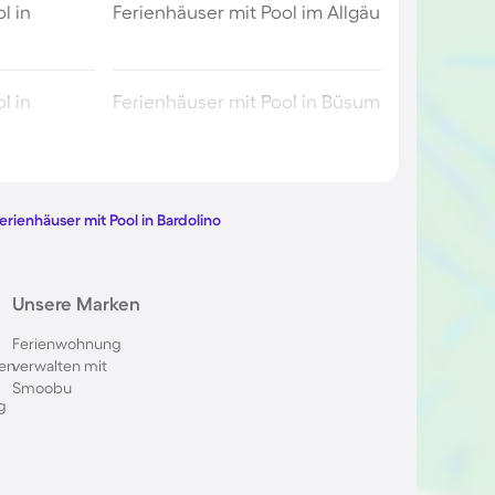
l in
Ferienhäuser mit Pool im Allgäu
l in
Ferienhäuser mit Pool in Büsum
l in Berlin
Ferienhäuser mit Pool am
Comer See
erienhäuser mit Pool in Bardolino
ol im
Ferienhäuser mit Pool in
Unsere Marken
Oberstdorf
Ferienwohnung
en
verwalten mit
 in Italien
Ferienhäuser mit Pool in
Smoobu
Holland
g
l in
Ferienhäuser mit Pool auf
Sardinien