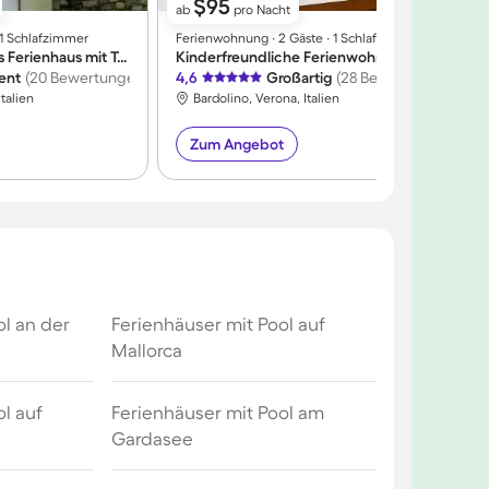
$95
ab
pro Nacht
 1 Schlafzimmer
Ferienwohnung ∙ 2 Gäste ∙ 1 Schlafzimmer
F
Familienorientiertes Ferienhaus mit Terrasse und Garten | Bergblick
Kinderfreundliche Ferienwohnung | Hunde erlaubt
F
lent
(20 Bewertungen)
4,6
Großartig
(28 Bewertungen)
4
Italien
Bardolino, Verona, Italien
Zum Angebot
ol an der
Ferienhäuser mit Pool auf
Mallorca
l auf
Ferienhäuser mit Pool am
Gardasee