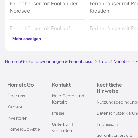
Ferienhäuser mit Pool an der
Ferienhäuser mit Poo
Nordsee
Kroatien
Ferienhäuser mit Pool auf
Ferienhäuser mit Poo
Fehmarn
Österreich
Mehr anzeigen
Ferienhäuser mit Pool in
Ferienhäuser mit Poo
Norddeich
HomeToGo: Ferienwohnungen & Ferienhäuser
Italien
Venetien
F
Ferienhäuser mit Pool auf Texel
Ferienhäuser mit Po
HomeToGo
Kontakt
Rechtliche
Schwarzwald
Hinweise
Über uns
Help Center und
Kontakt
Nutzungsbedingung
Ferienhäuser mit Pool in
Ferienhäuser mit Pool
Karriere
Grömitz
Presse
Datenschutzerklärun
Investoren
Unterkunft
Impressum
Ferienhäuser mit Pool in
Ferienhäuser mit Poo
HomeToGo Aktie
vermieten
Barcelona
Travemünde
So funktioniert die