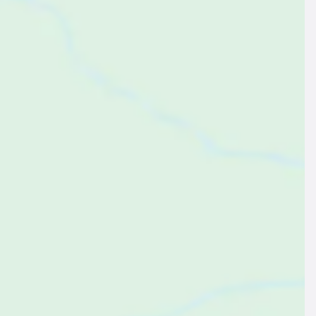
$143
ab
pro Nacht
erienwohnung ∙ 5 Gäste ∙ 2 Schlafzimmer
erienwohnung | Panoramablick
,9
Exzellent
(10 Bewertungen)
Bardolino, Verona, Italien
Zum Angebot